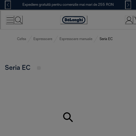
Skip
Expediere gratuită pentru comenzile mai mari de 255 RON
to
Content
Accessibility
Statement
Cafea
Espressoare
Espressoare manuale
Seria EC
Seria EC