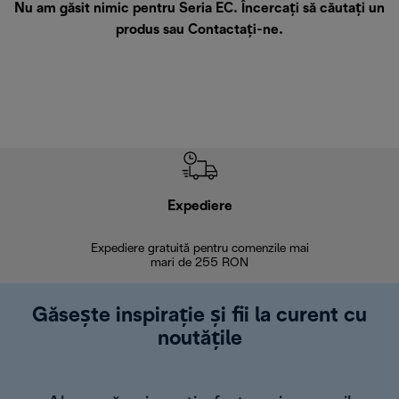
Nu am găsit nimic pentru Seria EC. Încercați să căutați un
produs sau
Contactați-ne
.
Expediere
R
Expediere gratuită pentru comenzile mai
30 de zi
mari de 255 RON
Găsește inspirație și fii la curent cu
noutățile