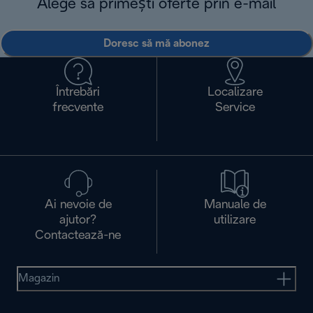
Alege să primești oferte prin e-mail
Doresc să mă abonez
Întrebări
Localizare
frecvente
Service
Ai nevoie de
Manuale de
ajutor?
utilizare
Contactează-ne
Magazin