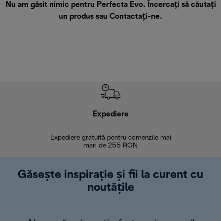
Nu am găsit nimic pentru Perfecta Evo. Încercați să căutați
un produs sau
Contactați-ne
.
Expediere
R
Expediere gratuită pentru comenzile mai
30 de zi
mari de 255 RON
Găsește inspirație și fii la curent cu
noutățile