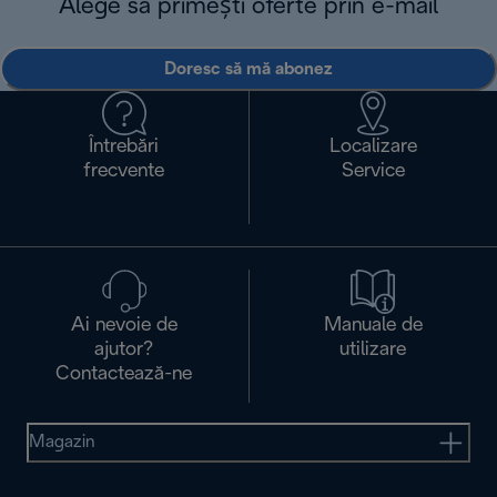
Alege să primești oferte prin e-mail
Doresc să mă abonez
Întrebări
Localizare
frecvente
Service
Ai nevoie de
Manuale de
ajutor?
utilizare
Contactează-ne
Magazin