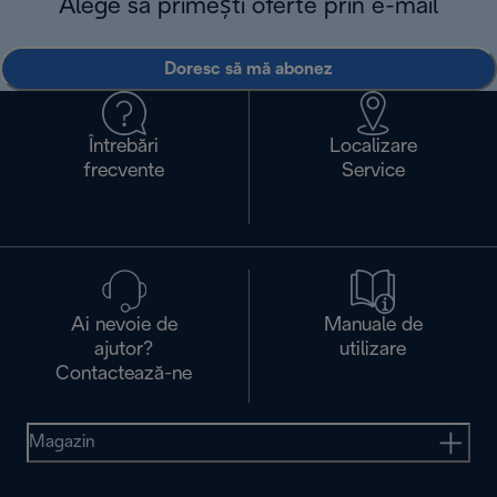
Alege să primești oferte prin e-mail
Doresc să mă abonez
Întrebări
Localizare
frecvente
Service
Ai nevoie de
Manuale de
ajutor?
utilizare
Contactează-ne
Magazin