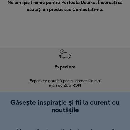
Nu am găsit nimic pentru Perfecta Deluxe. Încercați să
căutați un produs sau
Contactați-ne
.
Expediere
R
Expediere gratuită pentru comenzile mai
30 de zi
mari de 255 RON
Găsește inspirație și fii la curent cu
noutățile