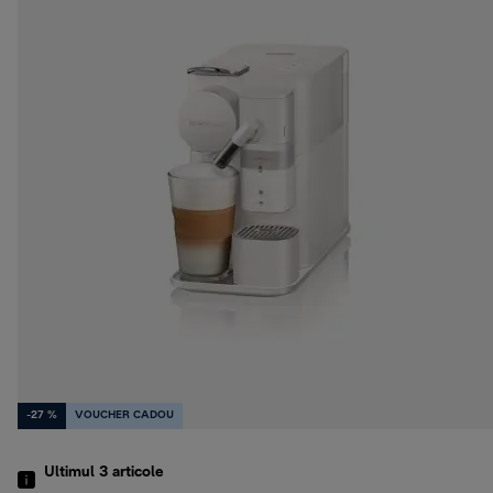
-27 %
VOUCHER CADOU
Ultimul 3
articole