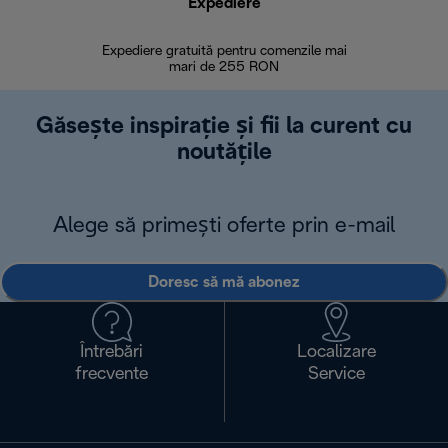
Expediere
R
Expediere gratuită pentru comenzile mai
30 de zi
mari de 255 RON
Găsește inspirație și fii la curent cu
noutățile
Alege să primești oferte prin e-mail
Doresc să mă abonez
Întrebări
Localizare
frecvente
Service