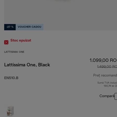
-27 %
VOUCHER CADOU
Stoc epuizat
LATTISIMA ONE
1.099,00 R
Lattissima One, Black
1.499,00 R
Preț recomand
EN510.B
Sumă TVA inclus
190,74 lei (
Compară