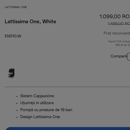
LATTISIMA ONE
1.099,00 R
Lattissima One, White
1.499,00 R
Preț recomand
EN510.W
Sumă TVA inclus
190,74 lei (
Compară
Sistem Cappuccino
Ușurința în utilizare
Pompă cu presiune de 19 bari
Design Lattissima One