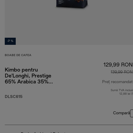
-7 %
BOABE DE CAFEA
129,99 RON
Kimbo pentru
139,99 RON
De'Longhi, Prestige
65% Arabica 35%
Preț recomandat
Robusta, 1 kg
Sumă TVA inclus
12,88 lei (
DLSC615
Compară