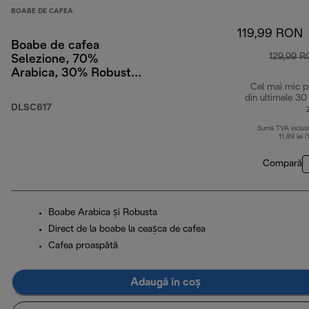
BOABE DE CAFEA
119,99 RON
Boabe de cafea
129,99 
Selezione, 70%
Arabica, 30% Robusta,
1 kg
Cel mai mic p
din ultimele 30
DLSC617
Sumă TVA inclus
11,89 lei (
Compară
Boabe Arabica și Robusta
Direct de la boabe la ceașca de cafea
Cafea proaspătă
Adaugă în coș