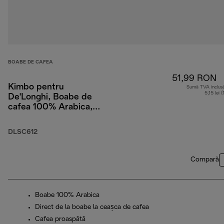
BOABE DE CAFEA
51,99 RON
Kimbo pentru
Sumă TVA inclus
5,15 lei 
De'Longhi, Boabe de
cafea 100% Arabica,
250 g
DLSC612
Compară
Boabe 100% Arabica
Direct de la boabe la ceașca de cafea
Cafea proaspătă