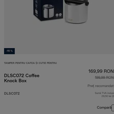
-15 %
TAMPER PENTRU CAFEA ȘI CUTIE PENTRU
169,99 RON
DLSC072 Coffee
199,99 RON
Knock Box
Preț recomandat
DLSC072
Sumă TVA inclus
29,50 lei (
Compară