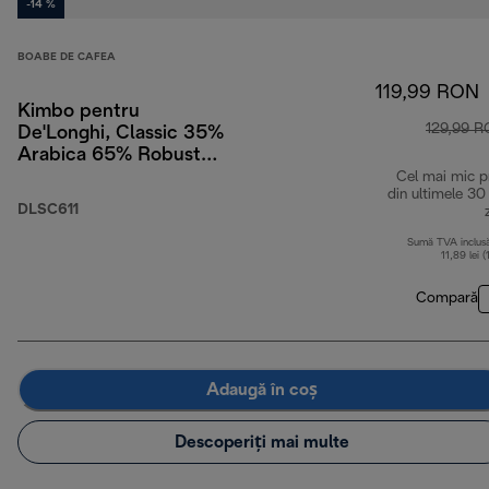
-14 %
BOABE DE CAFEA
119,99 RON
Kimbo pentru
129,99 
De'Longhi, Classic 35%
Arabica 65% Robusta,
1 kg
Cel mai mic p
din ultimele 30
DLSC611
Sumă TVA inclus
11,89 lei (
Compară
Adaugă în coș
Descoperiți mai multe