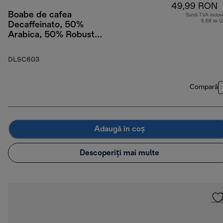
49,99 RON
Boabe de cafea
Sumă TVA inclus
8,68 lei (
Decaffeinato, 50%
Arabica, 50% Robusta,
250 g
DLSC603
Compară
Adaugă în coș
Descoperiți mai multe