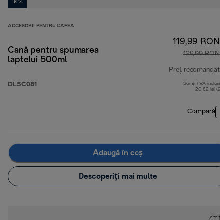
-8 %
ACCESORII PENTRU CAFEA
119,99 RON
Cană pentru spumarea
129,99 RON
laptelui 500ml
Preț recomandat
DLSC081
Sumă TVA inclus
20,82 lei (
Compară
Adaugă în coș
Descoperiți mai multe