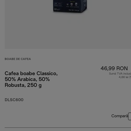
BOABE DE CAFEA
46,99 RON
Cafea boabe Classico,
Sumă TVA inclus
4,66 lei (
50% Arabica, 50%
Robusta, 250 g
DLSC600
Compară