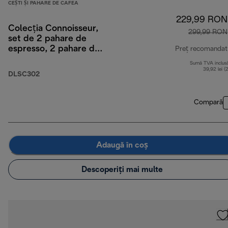
CEȘTI ȘI PAHARE DE CAFEA
229,99 RON
Colecția Connoisseur,
299,99 RON
set de 2 pahare de
espresso, 2 pahare de
Preț recomandat
cappuccino, 2 pahare
Sumă TVA inclus
de lattemacchiato,
39,92 lei (
DLSC302
toate cu perete dublu
Compară
Adaugă în coș
Descoperiți mai multe