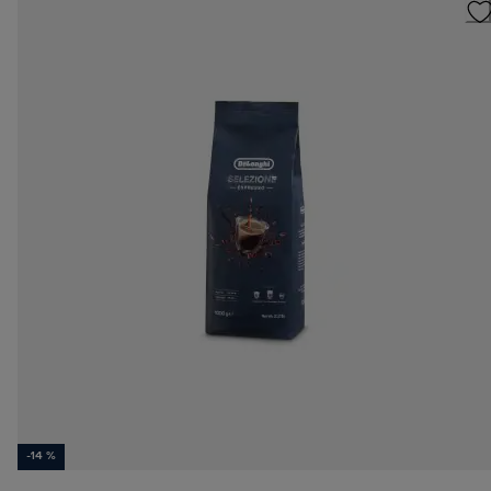
-14 %