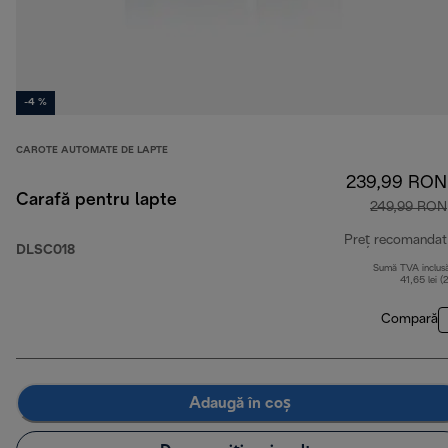
-4 %
CAROTE AUTOMATE DE LAPTE
239,99 RON
Carafă pentru lapte
249,99 RON
Preț recomandat
DLSC018
Sumă TVA inclus
41,65 lei (
Compară
Adaugă în coș