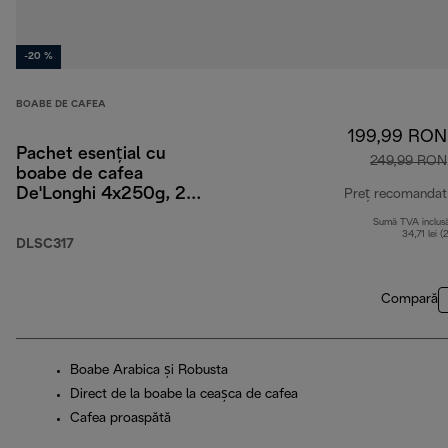
-20 %
BOABE DE CAFEA
199,99 RON
Pachet esențial cu
249,99 RON
boabe de cafea
De'Longhi 4x250g, 2
Preț recomandat
pahare pentru
Sumă TVA inclus
Cappuccino și filtru de
34,71 lei (
DLSC317
apă
Compară
Boabe Arabica și Robusta
Direct de la boabe la ceașca de cafea
Cafea proaspătă