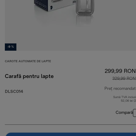
-9 %
CAROTE AUTOMATE DE LAPTE
299,99 RON
Carafă pentru lapte
329,99 RON
Preț recomandat
DLSC014
Sumă TVA inclus
52,06 lei (
Compară