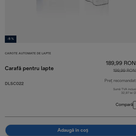
-5 %
CAROTE AUTOMATE DE LAPTE
189,99 RON
Carafă pentru lapte
199,99 RON
Preț recomandat
DLSC022
Sumă TVA inclus
32,97 lei (
Compară
Adaugă în coș