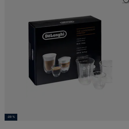
-23 %