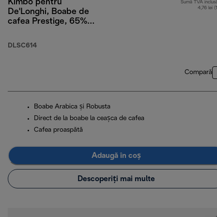
Kimbo pentru
Sumă TVA inclus
4,76 lei (
De'Longhi, Boabe de
cafea Prestige, 65%
Arabica 35% Robusta,
250 g
DLSC614
Compară
Boabe Arabica și Robusta
Direct de la boabe la ceașca de cafea
Cafea proaspătă
Adaugă în coș
Descoperiți mai multe