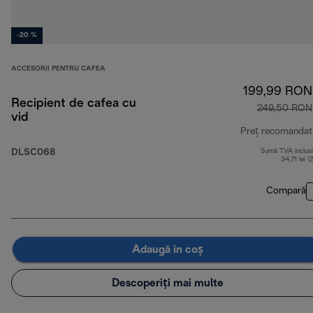
-20 %
ACCESORII PENTRU CAFEA
199,99 RON
Recipient de cafea cu
249,50 RON
vid
Preț recomandat
DLSC068
Sumă TVA inclus
34,71 lei (
Compară
Adaugă în coș
Descoperiți mai multe