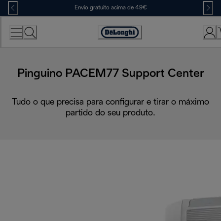
Skip
Envio gratuito acima de 49€
to
Content
Accessibility
Statement
Pinguino PACEM77 Support Center
Tudo o que precisa para configurar e tirar o máximo
partido do seu produto.