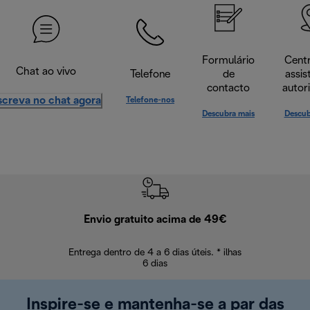
Formulário
Cent
Chat ao vivo
Telefone
de
assis
contacto
autor
screva no chat agora
Telefone-nos
Descubra mais
Descub
Envio gratuito acima de 49€
Devol
Entrega dentro de 4 a 6 dias úteis. * ilhas
Devoluções sem
6 dias
Inspire-se e mantenha-se a par das