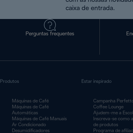
com as nossas novidade
caixa de entrada.
Perguntas frequentes
En
Produtos
Estar inspirado
Máquinas de Café
Campanha Perfett
Máquinas de Café
Coffee Lounge
Automáticas
Ajudem-me a Esco
Máquinas de Café Manuais
Inscreva-se como a
Ar Condicionado
de produtos
Desumidificadores
Programa de afilia