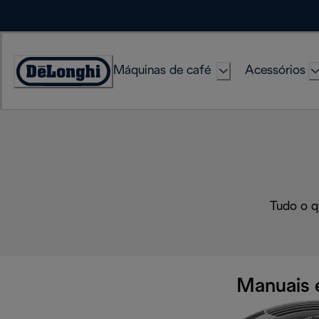
Skip
to
Content
Máquinas de café
Acessórios
Accessibility
Statement
Tudo o q
Manuais 