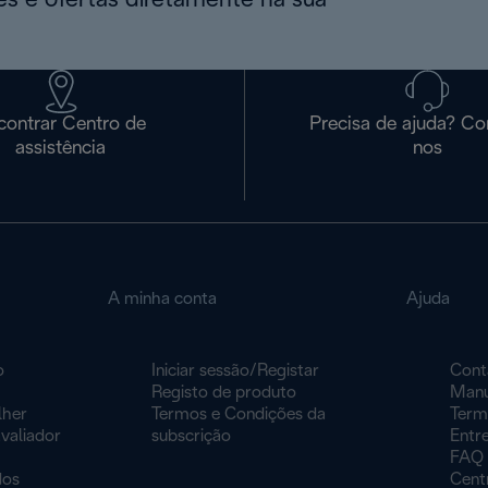
s e ofertas diretamente na sua
contrar Centro de
Precisa de ajuda? Co
assistência
nos
A minha conta
Ajuda
o
Iniciar sessão/Registar
Cont
Registo de produto
Manu
lher
Termos e Condições da
Term
valiador
subscrição
Entr
FAQ
dos
Centr