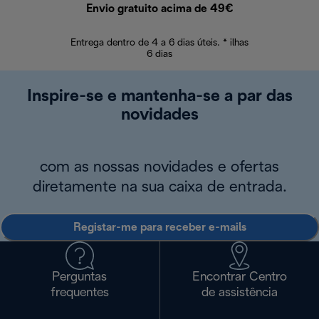
Envio gratuito acima de 49€
Devol
Entrega dentro de 4 a 6 dias úteis. * ilhas
Devoluções sem
6 dias
Inspire-se e mantenha-se a par das
novidades
com as nossas novidades e ofertas
diretamente na sua caixa de entrada.
Registar-me para receber e-mails
Perguntas
Encontrar Centro
frequentes
de assistência