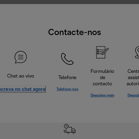
Contacte-nos
Formulário
Cent
Chat ao vivo
Telefone
de
assis
contacto
autor
screva no chat agora
Telefone-nos
Descubra mais
Descub