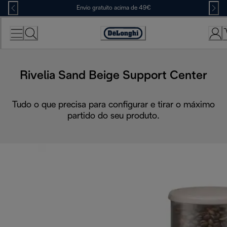
Skip
Envio gratuito acima de 49€
to
Content
Accessibility
Statement
Rivelia Sand Beige Support Center
Tudo o que precisa para configurar e tirar o máximo
partido do seu produto.