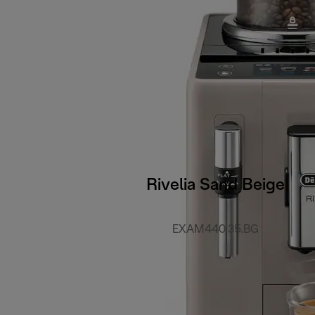
Rivelia Sand Beige
EXAM440.35.BG