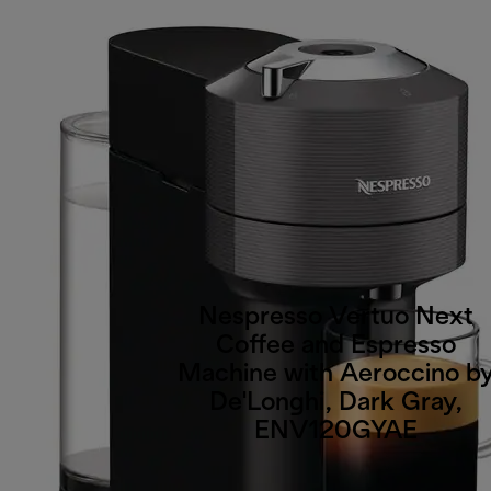
Nespresso Vertuo Next
Coffee and Espresso
Machine with Aeroccino b
De'Longhi, Dark Gray,
ENV120GYAE