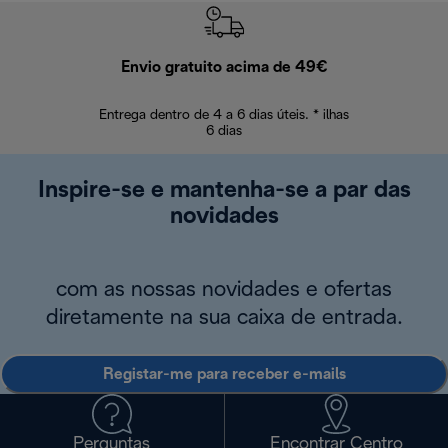
Envio gratuito acima de 49€
Devol
Entrega dentro de 4 a 6 dias úteis. * ilhas
Devoluções sem
6 dias
Inspire-se e mantenha-se a par das
novidades
com as nossas novidades e ofertas
diretamente na sua caixa de entrada.
Registar-me para receber e-mails
Perguntas
Encontrar Centro