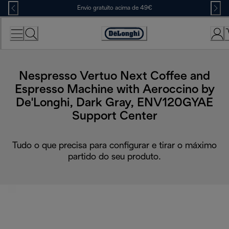
Skip
Envio gratuito acima de 49€
to
Content
Accessibility
Statement
Nespresso Vertuo Next Coffee and
Espresso Machine with Aeroccino by
De'Longhi, Dark Gray, ENV120GYAE
Support Center
Tudo o que precisa para configurar e tirar o máximo
partido do seu produto.