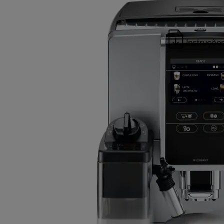
Instruções
Advertênc