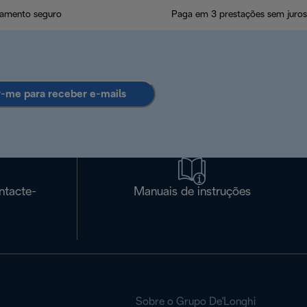
amento seguro
Paga em 3 prestações sem juros
r-me para receber e-mails
ntacte-
Manuais de instruções
Sobre o Grupo De'Longhi