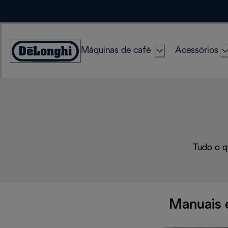
Skip
to
Content
Máquinas de café
Acessórios
Accessibility
Statement
Tudo o q
Manuais 