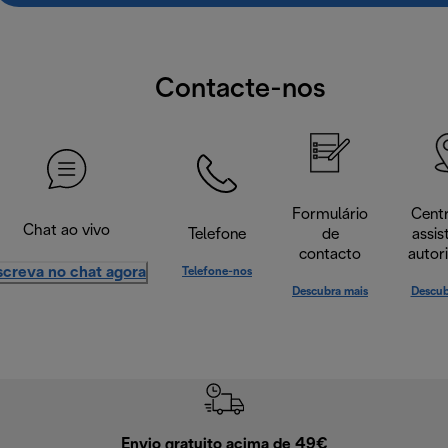
Contacte-nos
Formulário
Cent
Chat ao vivo
Telefone
de
assis
contacto
autor
screva no chat agora
Telefone-nos
Descubra mais
Descub
Envio gratuito acima de 49€
Devol