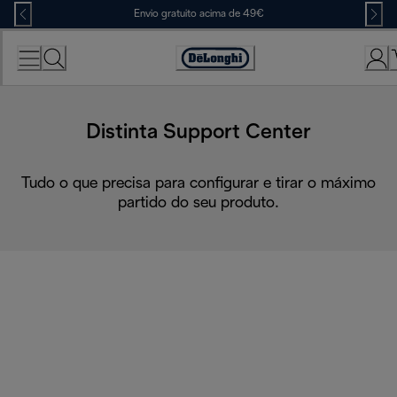
Skip
Envio gratuito acima de 49€
to
Content
Accessibility
Statement
Distinta Support Center
Tudo o que precisa para configurar e tirar o máximo
partido do seu produto.