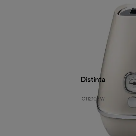
Distinta
CTI2103.W