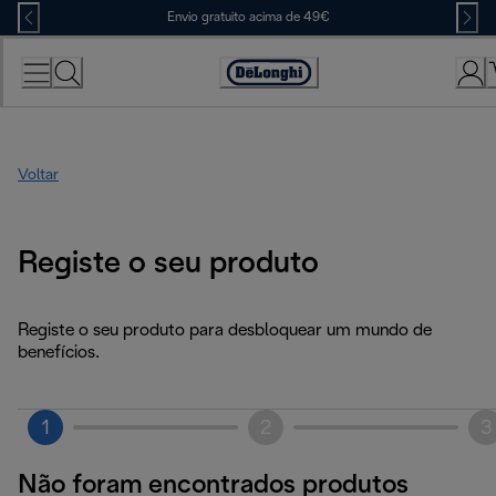
Skip
Envio gratuito acima de 49€
to
Content
Accessibility
Statement
Voltar
Registe o seu produto
Registe o seu produto para desbloquear um mundo de
benefícios.
1
2
3
Não foram encontrados produtos