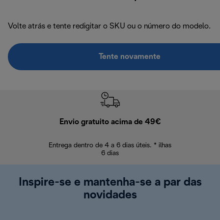
Volte atrás e tente redigitar o SKU ou o número do modelo.
Tente novamente
Envio gratuito acima de 49€
Devol
Entrega dentro de 4 a 6 dias úteis. * ilhas
Devoluções sem
6 dias
Inspire-se e mantenha-se a par das
novidades