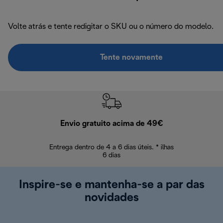
Volte atrás e tente redigitar o SKU ou o número do modelo.
Tente novamente
Envio gratuito acima de 49€
Devol
Entrega dentro de 4 a 6 dias úteis. * ilhas
Devoluções sem
6 dias
Inspire-se e mantenha-se a par das
novidades