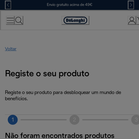
Skip
Envio gratuito acima de 49€
to
Content
Accessibility
Statement
Voltar
Registe o seu produto
Registe o seu produto para desbloquear um mundo de
benefícios.
1
2
3
Não foram encontrados produtos