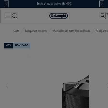
Skip
Envio gratuito acima de 49€
to
Content
Accessibility
Statement
Café
Máquinas de café
Máquinas de café em cápsulas
Máquinas
-13%
NOVIDADE