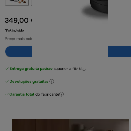
349,00 €
preço original 399,90 €
399,90 €
(-13%)
*IVA incluído
Preço mais baixo nos últimos 30 dias
349,00 €
Adicionar ao carrinho
Entrega gratuita padrão
superior a 49 €
Devoluções gratuitas
Garantia total
do fabricante