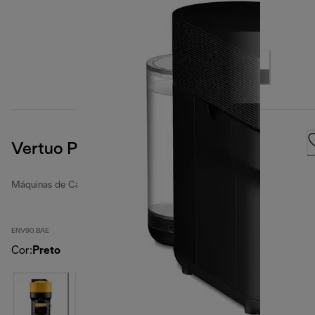
Vertuo Pop, Black
Máquinas de Café Nespresso
ENV90.BAE
Cor
:
Preto