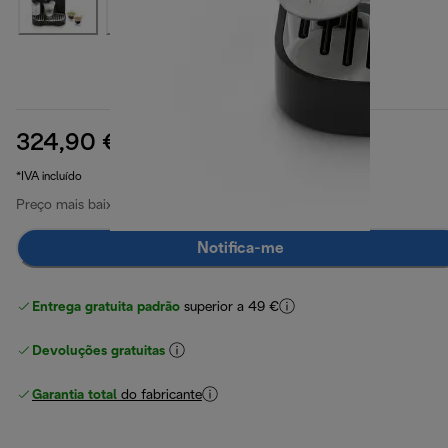
324,90 €
preço original 529,90 €
529,90 €
(-39%)
*IVA incluído
Preço mais baixo nos últimos 30 dias
324,90 €
Notifica-me
Entrega gratuita padrão
superior a 49 €
Devoluções gratuitas
Garantia total
do fabricante