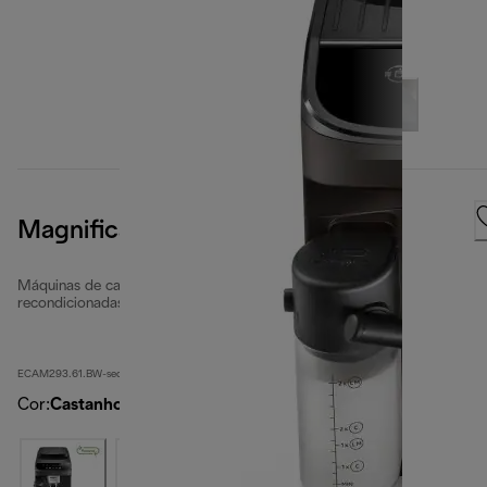
Magnifica Evo
Máquinas de café automáticas totalmente
recondicionadas
ECAM293.61.BW-second
Cor
:
Castanho