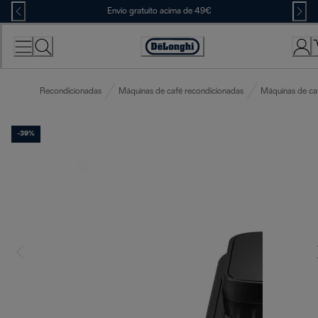
Skip
Envio gratuito acima de 49€
to
Content
Accessibility
Statement
Recondicionadas
Máquinas de café recondicionadas
Máquinas de ca
-39%