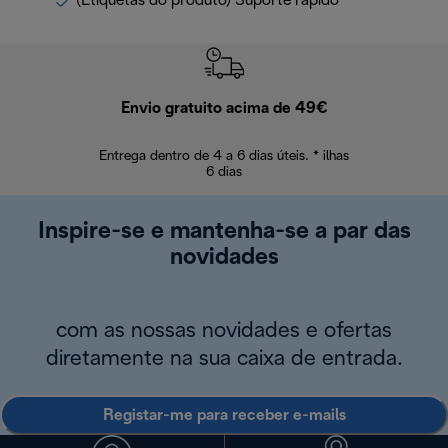
(Etiquetas do produto) Suporte rápido
Envio gratuito acima de 49€
Devol
Entrega dentro de 4 a 6 dias úteis. * ilhas
Devoluções sem
6 dias
Inspire-se e mantenha-se a par das
novidades
com as nossas novidades e ofertas
diretamente na sua caixa de entrada.
Registar-me para receber e-mails