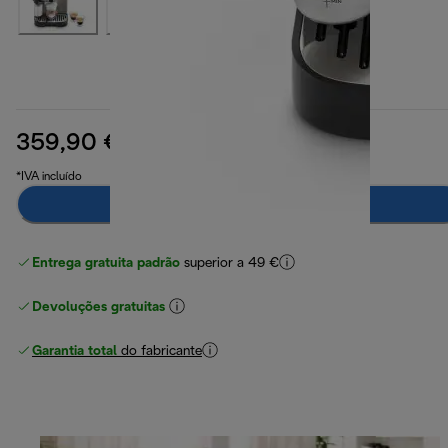
359,90 €
preço original 589,90 €
589,90 €
(-39%)
*IVA incluído
Notifica-me
Entrega gratuita padrão
superior a 49 €
Devoluções gratuitas
Garantia total
do fabricante