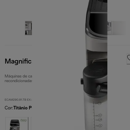
Magnifica Evo
Máquinas de café automáticas totalmente
recondicionadas
ECAM290.81.TB EX:2-second
Cor
:
Titânio Preto