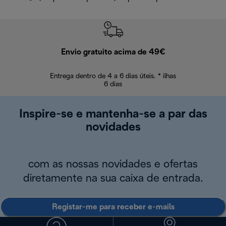
Envio gratuito acima de 49€
Devol
Entrega dentro de 4 a 6 dias úteis. * ilhas
Devoluções sem
6 dias
Inspire-se e mantenha-se a par das
novidades
com as nossas novidades e ofertas
diretamente na sua caixa de entrada.
Registar-me para receber e-mails