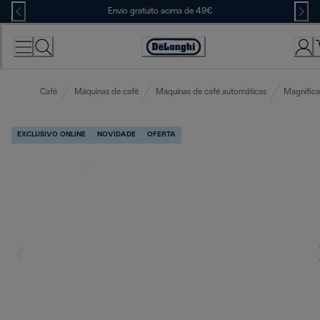
Skip
Envio gratuito acima de 49€
to
Content
Accessibility
Statement
Café
Máquinas de café
Máquinas de café automáticas
Magnifica
EXCLUSIVO ONLINE
NOVIDADE
OFERTA