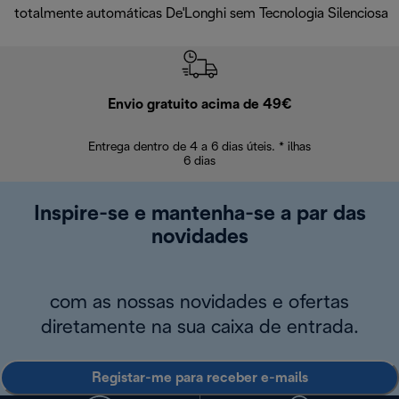
totalmente automáticas De'Longhi sem Tecnologia Silenciosa
Envio gratuito acima de 49€
Devol
Entrega dentro de 4 a 6 dias úteis. * ilhas
Devoluções sem
6 dias
Inspire-se e mantenha-se a par das
novidades
com as nossas novidades e ofertas
diretamente na sua caixa de entrada.
Registar-me para receber e-mails