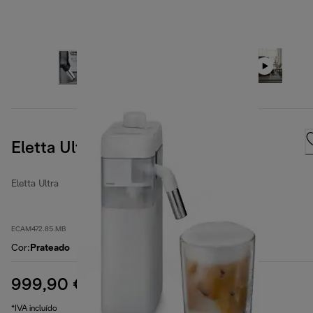
Eletta Ultra
Eletta Ultra
ECAM472.85.MB
Cor
:
Prateado
999,90 €
preço original 1199,00 €
1199,00 €
(-17%)
*IVA incluído