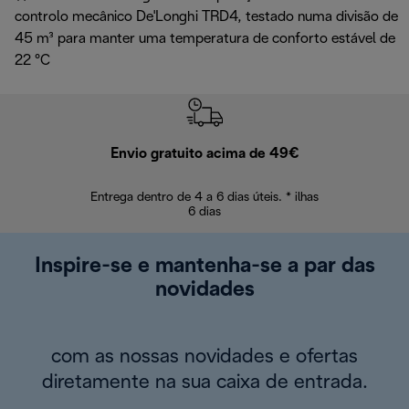
controlo mecânico De'Longhi TRD4, testado numa divisão de
45 m³ para manter uma temperatura de conforto estável de
22 °C
Envio gratuito acima de 49€
Devol
Entrega dentro de 4 a 6 dias úteis. * ilhas
Devoluções sem
6 dias
Inspire-se e mantenha-se a par das
novidades
com as nossas novidades e ofertas
diretamente na sua caixa de entrada.