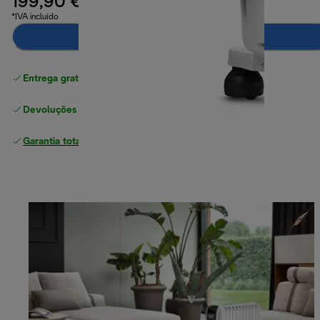
199,90 €
*IVA incluído
Notifica-me
Entrega gratuita padrão
superior a 49 €
Devoluções gratuitas
Garantia total
do fabricante