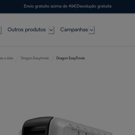
Envio gratuito acima de 49€
Devolução gratuita
Outros produtos
Campanhas
es a óleo
Dragon Easytronic
Dragon EasyTronic