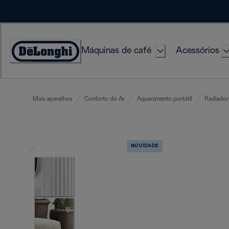
Skip
to
Content
Máquinas de café
Acessórios
Accessibility
Statement
Mais aparelhos
Conforto do Ar
Aquecimento portátil
Radiador
NOVIDADE