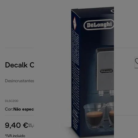
Decalk Care
Desincrustantes e filtros de água
DLSC200
Cor
:
Não especificado
9,40 €
preço original 11,50 €
11,50 €
(-18%)
*IVA incluído