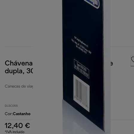
Chávena de cerâmica com parede
dupla, 300ml
Canecas de viagem
DLSC055
Cor
:
Castanho
12,40 €
*IVA incluído