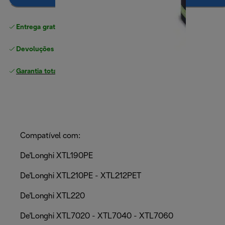
Entrega gratuita padrão
superior a 49 €
Devoluções gratuitas
Garantia total
do fabricante
Compatível com:
De'Longhi XTL190PE
De'Longhi XTL210PE - XTL212PET
De'Longhi XTL220
De'Longhi XTL7020 - XTL7040 - XTL7060