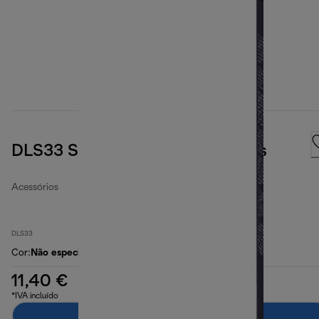
DLS33 Sacos de filtro microfibras
Acessórios
DLS33
Cor
:
Não especificado
11,40 €
*IVA incluído
Adicionar ao carrinho