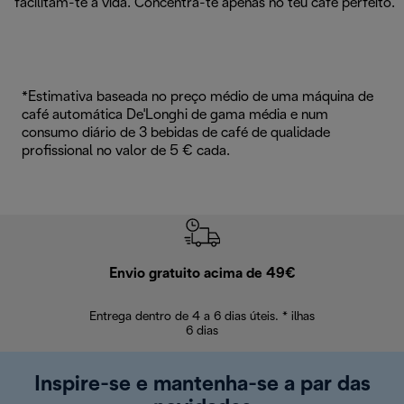
facilitam-te a vida. Concentra-te apenas no teu café perfeito.
*Estimativa baseada no preço médio de uma máquina de
café automática De'Longhi de gama média e num
consumo diário de 3 bebidas de café de qualidade
profissional no valor de 5 € cada.
Envio gratuito acima de 49€
Devol
Entrega dentro de 4 a 6 dias úteis. * ilhas
Devoluções sem
6 dias
Inspire-se e mantenha-se a par das