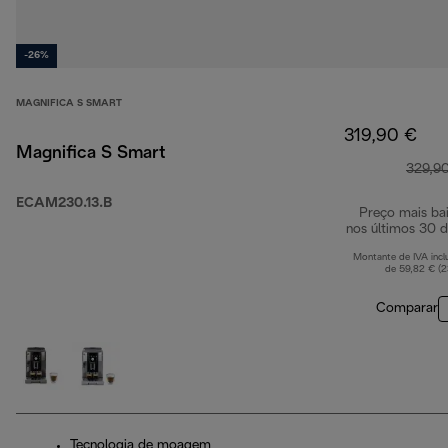
-26%
MAGNIFICA S SMART
319,90 €
Magnifica S Smart
329,9
ECAM230.13.B
Preço mais ba
nos últimos 30 d
Montante de IVA incl
de 59,82 € (
Comparar
Tecnologia de moagem