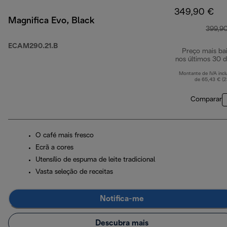
349,90 €
Magnifica Evo, Black
399,9
ECAM290.21.B
Preço mais ba
nos últimos 30 d
Montante de IVA incl
de 65,43 € (
Comparar
O café mais fresco
Ecrã a cores
Utensílio de espuma de leite tradicional
Vasta seleção de receitas
Notifica-me
Descubra mais