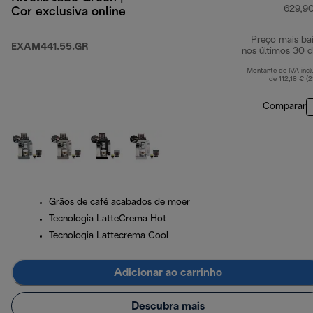
629,9
Cor exclusiva online
Preço mais ba
EXAM441.55.GR
nos últimos 30 d
Montante de IVA incl
de 112,18 € (
Comparar
Grãos de café acabados de moer
Tecnologia LatteCrema Hot
Tecnologia Lattecrema Cool
Adicionar ao carrinho
Descubra mais