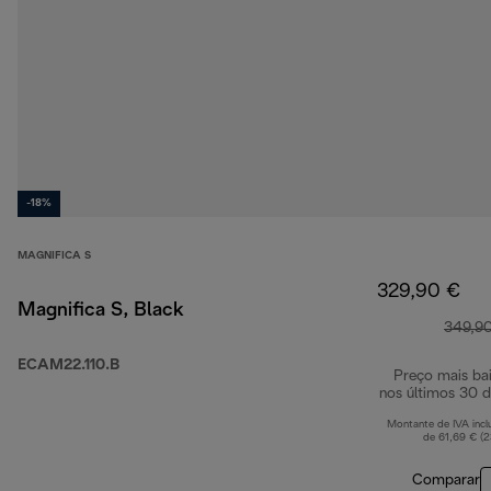
-18%
MAGNIFICA S
329,90 €
Magnifica S, Black
349,9
ECAM22.110.B
Preço mais ba
nos últimos 30 d
Montante de IVA incl
de 61,69 € (
Comparar