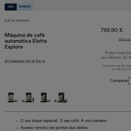
-24%
OFERTA
ELETTA EXPLORE
799,90 €
Máquina de café
899,9
automática Eletta
Explore
Preço mais ba
nos últimos 30 d
ECAM452.67.G EX:4
Montante de IVA incl
de 149,57 € (
Comparar
O seu toque especial. O seu café. À sua maneira.
Acesso remoto nas pontas dos dedos