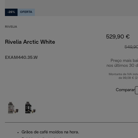
-26%
OFERTA
RIVELIA
529,90 €
Rivelia Arctic White
549,9
EXAM440.35.W
Preço mais ba
nos últimos 30 d
Montante de IVA incl
de 99,09 € (
Comparar
Grãos de café moídos na hora.