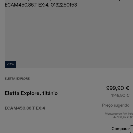
-13%
ELETTA EXPLORE
999,90 €
Eletta Explore, titânio
1149,90 €
Preço sugerido
ECAM450.86.T EX:4
Montante de IVA incl
p
de 186,97 € (
Comparar