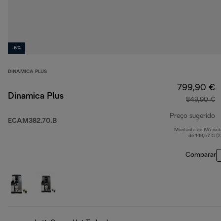
-6%
DINAMICA PLUS
799,90 €
Dinamica Plus
849,90 €
Preço sugerido
ECAM382.70.B
Montante de IVA incl
p
de 149,57 € (
Comparar