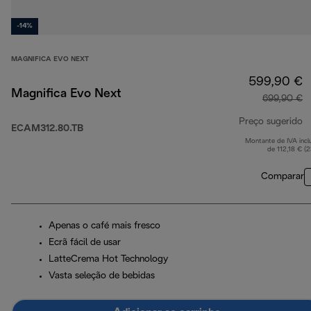
-14%
MAGNIFICA EVO NEXT
599,90 €
Magnifica Evo Next
699,90 €
Preço sugerido
ECAM312.80.TB
Montante de IVA incl
p
de 112,18 € (
Comparar
Apenas o café mais fresco
Ecrã fácil de usar
LatteCrema Hot Technology
Vasta seleção de bebidas