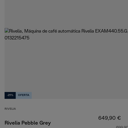
-21%
OFERTA
RIVELIA
649,90 €
Rivelia Pebble Grey
699,9