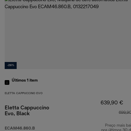
-26%
Últimos 1
item
ELETTA CAPPUCCINO EVO
639,90 €
Eletta Cappuccino
699,9
Evo, Black
Preço mais ba
ECAM46.860.B
nos últimos 30 d