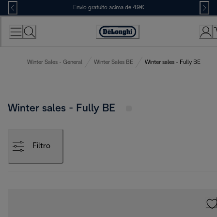
Skip
Envio gratuito acima de 49€
to
Content
Accessibility
Statement
Winter Sales - General
Winter Sales BE
Winter sales - Fully BE
Winter sales - Fully BE
Filtro