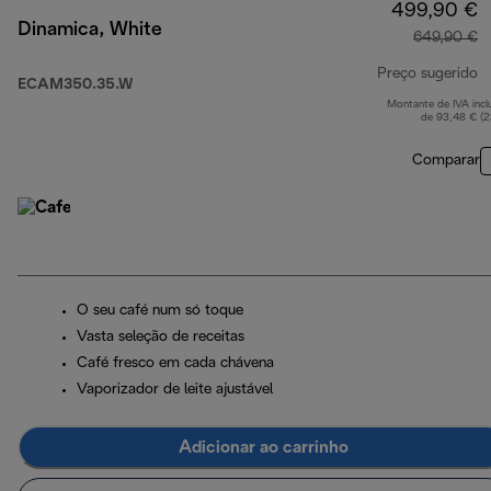
499,90 €
Dinamica, White
649,90 €
Preço sugerido
ECAM350.35.W
Montante de IVA incl
p
de 93,48 € (
Comparar
O seu café num só toque
Vasta seleção de receitas
Café fresco em cada chávena
Vaporizador de leite ajustável
Adicionar ao carrinho