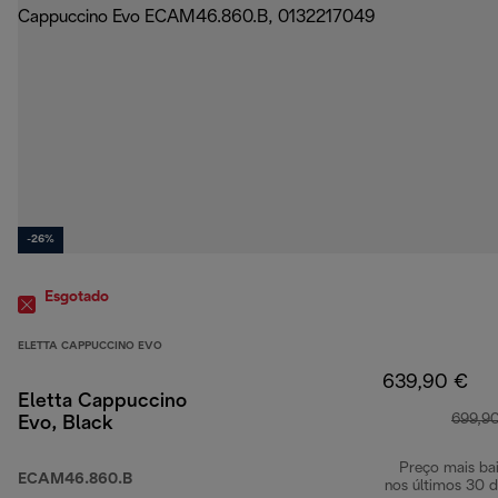
-26%
Esgotado
ELETTA CAPPUCCINO EVO
639,90 €
Eletta Cappuccino
699,9
Evo, Black
Preço mais ba
ECAM46.860.B
nos últimos 30 d