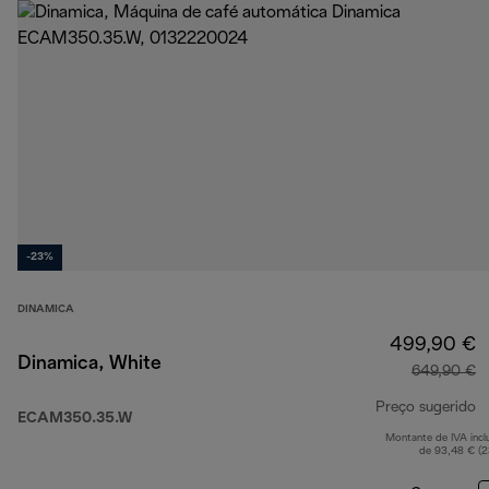
-23%
DINAMICA
499,90 €
Dinamica, White
649,90 €
Preço sugerido
ECAM350.35.W
Montante de IVA incl
p
de 93,48 € (