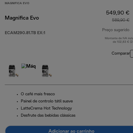
MAGNIFICA EVO
549,90 €
Magnifica Evo
589,90 €
Preço sugerido
ECAM290.81.TB EX:1
Montante de IVA incl
p
de 102,83 € (
Comparar
O café mais fresco
Painel de controlo tátil suave
LatteCrema Hot Technology
Desfrute das bebidas clássicas
Adicionar ao carrinho