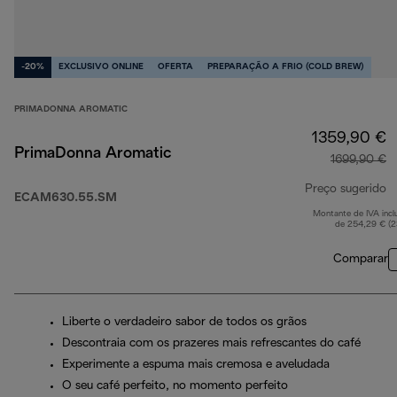
-20%
EXCLUSIVO ONLINE
OFERTA
PREPARAÇÃO A FRIO (COLD BREW)
PRIMADONNA AROMATIC
1359,90 €
PrimaDonna Aromatic
1699,90 €
Preço sugerido
ECAM630.55.SM
Montante de IVA incl
p
de 254,29 € (
Comparar
Liberte o verdadeiro sabor de todos os grãos
Descontraia com os prazeres mais refrescantes do café
Experimente a espuma mais cremosa e aveludada
O seu café perfeito, no momento perfeito