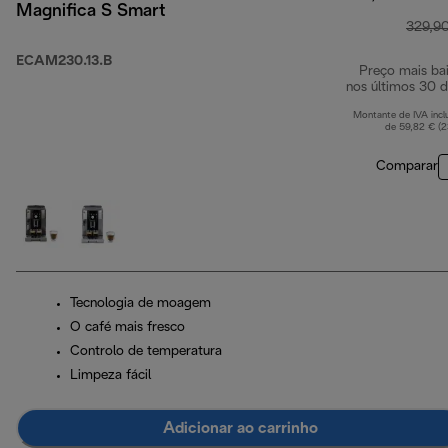
Magnifica S Smart
329,9
ECAM230.13.B
Preço mais ba
nos últimos 30 d
Montante de IVA incl
de 59,82 € (
Comparar
Tecnologia de moagem
O café mais fresco
Controlo de temperatura
Limpeza fácil
Adicionar ao carrinho