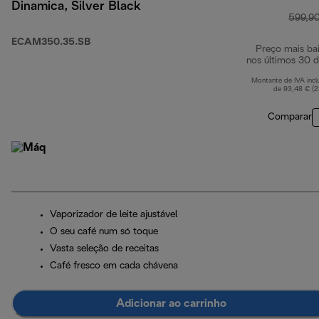
Dinamica, Silver Black
599,9
ECAM350.35.SB
Preço mais ba
nos últimos 30 d
Montante de IVA incl
de 93,48 € (
Comparar
Vaporizador de leite ajustável
O seu café num só toque
Vasta seleção de receitas
Café fresco em cada chávena
Adicionar ao carrinho