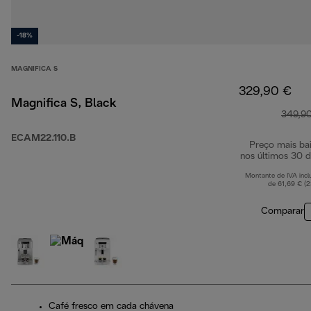
-18%
MAGNIFICA S
329,90 €
Magnifica S, Black
349,9
ECAM22.110.B
Preço mais ba
nos últimos 30 d
Montante de IVA incl
de 61,69 € (
Comparar
Café fresco em cada chávena