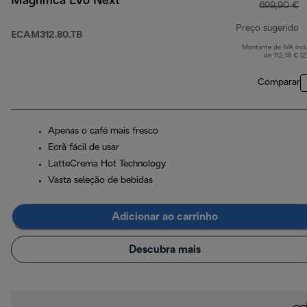
Magnifica Evo Next
699,90 €
Preço sugerido
ECAM312.80.TB
Montante de IVA incl
p
de 112,18 € (
Comparar
Apenas o café mais fresco
Ecrã fácil de usar
LatteCrema Hot Technology
Vasta seleção de bebidas
Adicionar ao carrinho
Descubra mais