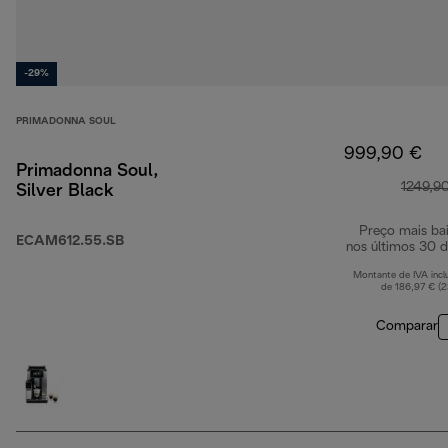
-29%
PRIMADONNA SOUL
999,90 €
Primadonna Soul,
1249,9
Silver Black
Preço mais ba
ECAM612.55.SB
nos últimos 30 d
Montante de IVA incl
de 186,97 € (
Comparar