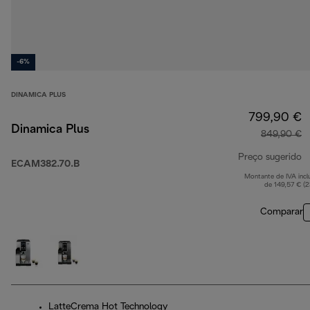
-6%
DINAMICA PLUS
799,90 €
Dinamica Plus
849,90 €
Preço sugerido
ECAM382.70.B
Montante de IVA incl
p
de 149,57 € (
Comparar
LatteCrema Hot Technology