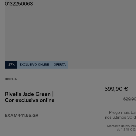
-27%
EXCLUSIVO ONLINE
OFERTA
RIVELIA
599,90 €
Rivelia Jade Green |
629,9
Cor exclusiva online
Preço mais ba
EXAM441.55.GR
nos últimos 30 d
Montante de IVA incl
de 112,18 € (