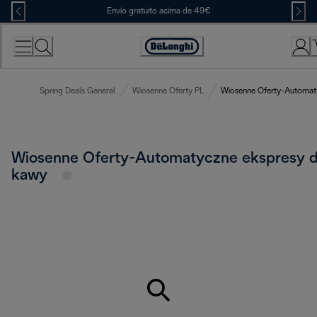
Skip
Envio gratuito acima de 49€
to
Content
Accessibility
Statement
Spring Deals General
Wiosenne Oferty PL
Wiosenne Oferty-Automat
Wiosenne Oferty-Automatyczne ekspresy 
kawy