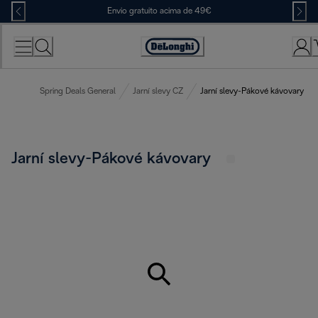
Skip
Envio gratuito acima de 49€
to
Content
Accessibility
Statement
Spring Deals General
Jarní slevy CZ
Jarní slevy-Pákové kávovary
Jarní slevy-Pákové kávovary