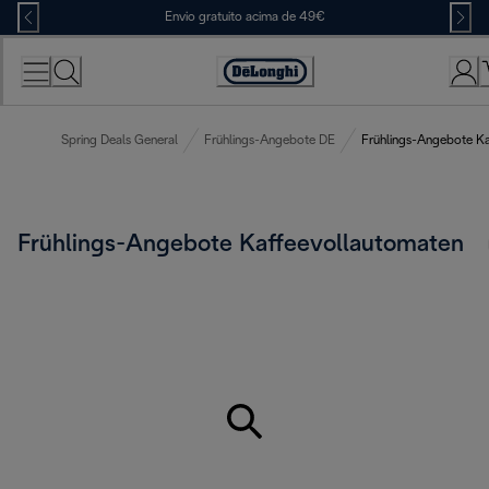
Skip
Envio gratuito acima de 49€
to
Content
Accessibility
Statement
Spring Deals General
Frühlings-Angebote DE
Frühlings-Angebote K
Frühlings-Angebote Kaffeevollautomaten