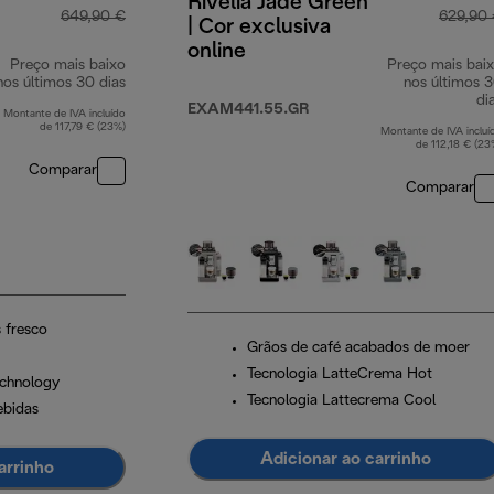
Rivelia Jade Green
649,90 €
629,90
| Cor exclusiva
online
Preço mais baixo
Preço mais bai
nos últimos 30 dias
nos últimos 
di
EXAM441.55.GR
Montante de IVA incluído
de 117,79 € (23%)
Montante de IVA incluí
de 112,18 € (23
Comparar
Comparar
 fresco
Grãos de café acabados de moer
Tecnologia LatteCrema Hot
chnology
Tecnologia Lattecrema Cool
ebidas
Adicionar ao carrinho
arrinho