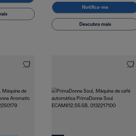
Notifica-me
ais
Descubra mais