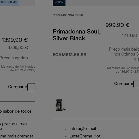
OLD BREW)
-29%
PRIMADONNA SOUL
999,90 €
Primadonna Soul,
1249,90
Silver Black
1399,90 €
1799,90 €
Preço mais bai
nos últimos 
ECAM612.55.SB
Preço sugerido
di
Montante de IVA incluído
preço original 1799,90 €
Montante de IVA incluí
de 261,77 € (23%)
de 186,97 € (23
Comparar
Comparar
ro sabor de todos
 prazeres mais
é
Interação fácil
uma mais cremosa
LatteCrema Hot