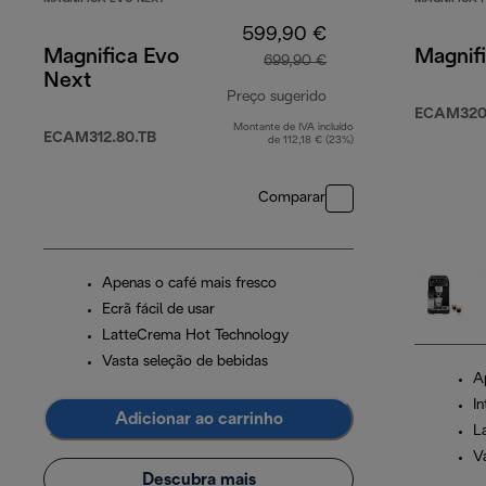
599,90 €
Magnifica Evo
Magnifi
699,90 €
Next
Preço sugerido
ECAM320.
Montante de IVA incluído
preço original 699,9
ECAM312.80.TB
de 112,18 € (23%)
Comparar
Apenas o café mais fresco
Ecrã fácil de usar
LatteCrema Hot Technology
Vasta seleção de bebidas
A
In
Adicionar ao carrinho
L
V
Descubra mais