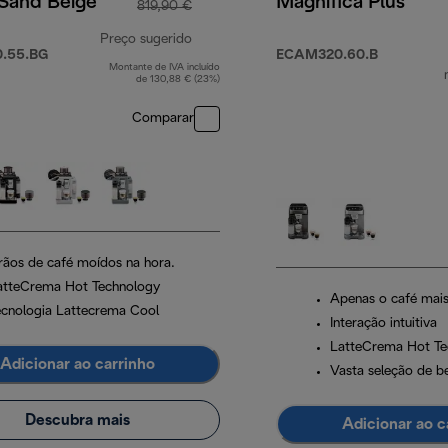
 Sand Beige
Magnifica Plus
819,90 €
Preço sugerido
.55.BG
ECAM320.60.B
Montante de IVA incluído
preço original 819,90 €
de 130,88 € (23%)
Comparar
rãos de café moídos na hora.
atteCrema Hot Technology
Apenas o café mais
ecnologia Lattecrema Cool
Interação intuitiva
LatteCrema Hot Te
Adicionar ao carrinho
Vasta seleção de b
Descubra mais
Adicionar ao c