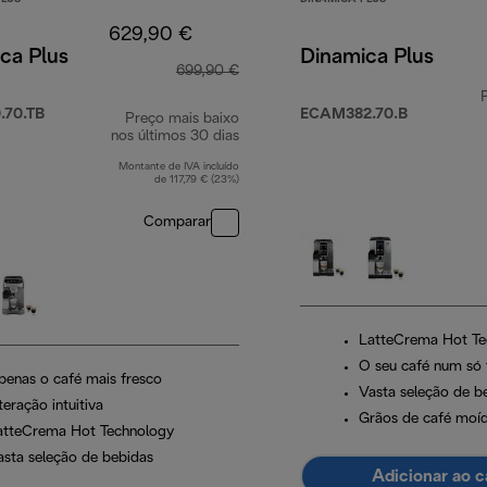
629,90 €
ca Plus
Dinamica Plus
699,90 €
70.TB
ECAM382.70.B
Preço mais baixo
0 €
nos últimos 30 dias
Montante de IVA incluído
de 117,79 € (23%)
Comparar
LatteCrema Hot Te
O seu café num só
penas o café mais fresco
Vasta seleção de b
teração intuitiva
Grãos de café moíd
atteCrema Hot Technology
asta seleção de bebidas
Adicionar ao c