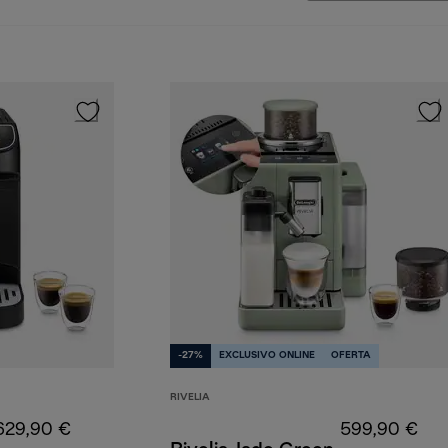
-27%
EXCLUSIVO ONLINE
OFERTA
RIVELIA
629,90 €
599,90 €