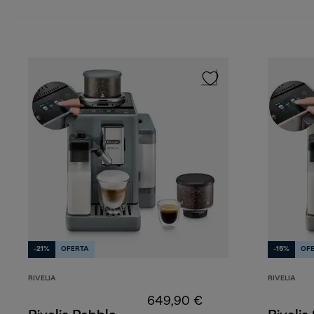
-21%
OFERTA
-15%
OF
RIVELIA
RIVELIA
649,90 €