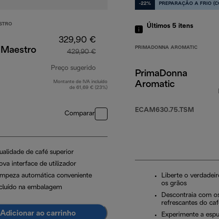
-22%
PREPARAÇÃO A FRIO (C
STRO
Últimos 5
itens
329,90 €
PRIMADONNA AROMATIC
 Maestro
429,90 €
Preço sugerido
PrimaDonna
Montante de IVA incluído
Aromatic
preço original 429,90 €
de 61,69 € (23%)
ECAM630.75.TSM
Comparar
ualidade de café superior
va interface de utilizador
impeza automática conveniente
Liberte o verdadei
os grãos
ncluído na embalagem
Descontraia com os
refrescantes do caf
Adicionar ao carrinho
Experimente a esp