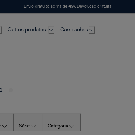
Envio gratuito acima de 49€
Devolução gratuita
Outros produtos
Campanhas
no
r
Série
Categoria