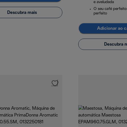
e aveludada
O seu café perfeit
Descubra mais
perfeito
Adicionar ao c
Descubra m