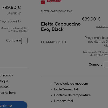
Esgotado
799,90 €
ELETTA CAPPUCCINO EVO
849,90 €
639,90 €
Preço sugerido
Eletta Cappuccino
699,90
Montante de IVA incluído
Evo, Black
preço original 849,90 €
de 149,57 € (23%)
Preço mais bai
Comparar
nos últimos 
ECAM46.860.B
di
Montante de IVA incluí
de 119,66 € (23
Comparar
chnology
 toque
Tecnologia de moagem
ebidas
LatteCrema Hot
os na hora
Controlo de temperatura
Limpeza fácil
arrinho