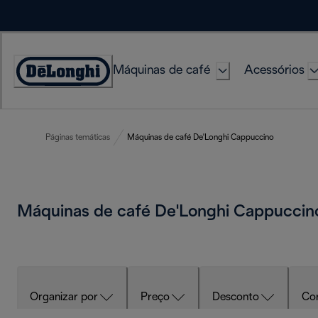
Skip
to
Content
Máquinas de café
Acessórios
Accessibility
Statement
Páginas temáticas
Máquinas de café De'Longhi Cappuccino
Máquinas de café De'Longhi Cappucci
Organizar por
Preço
Desconto
Co