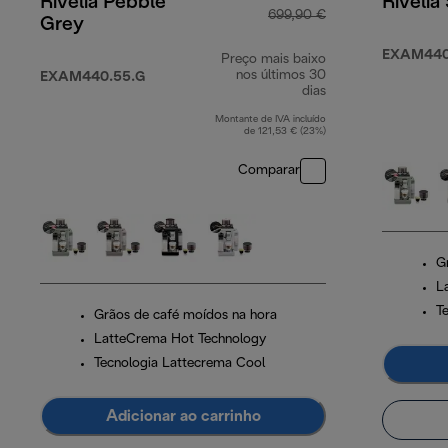
Rivelia Pebble
Rivelia
699,90 €
Grey
EXAM440
Preço mais baixo
nos últimos 30
EXAM440.55.G
dias
Montante de IVA incluído
de 121,53 € (23%)
Comparar
G
L
T
Grãos de café moídos na hora
LatteCrema Hot Technology
Tecnologia Lattecrema Cool
Adicionar ao carrinho