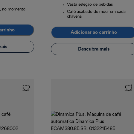
Vasta seleção de bebidas
o, no momento
Café acabado de moer em cada
chávena
arrinho
Adicionar ao carrinho
ais
Descubra mais