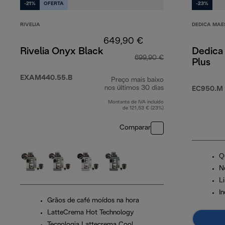
-21%
OFERTA
-23%
RIVELIA
DEDICA MAE
649,90 €
Rivelia Onyx Black
Dedica
699,90 €
Plus
EXAM440.55.B
Preço mais baixo
nos últimos 30 dias
EC950.M
Montante de IVA incluído
de 121,53 € (23%)
Comparar
Q
No
L
I
Grãos de café moídos na hora
LatteCrema Hot Technology
Tecnologia Lattecrema Cool