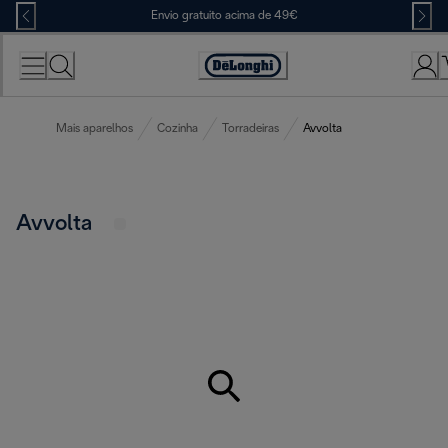
Skip
Envio gratuito acima de 49€
to
Content
Accessibility
Statement
Mais aparelhos
Cozinha
Torradeiras
Avvolta
Avvolta