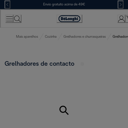
Skip
Envio gratuito acima de 49€
to
Content
Accessibility
Statement
Mais aparelhos
Cozinha
Grelhadores e churrasqueiras
Grelhador
Grelhadores de contacto