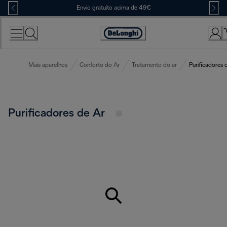
Skip
Envio gratuito acima de 49€
to
Content
Accessibility
Statement
Mais aparelhos
Conforto do Ar
Tratamento do ar
Purificadores 
Purificadores de Ar