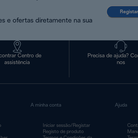
Regista
s e ofertas diretamente na sua
contrar Centro de
Precisa de ajuda? Co
assistência
nos
A minha conta
Ajuda
o
Iniciar sessão/Registar
Cont
Registo de produto
Manu
lher
Termos e Condições da
Term