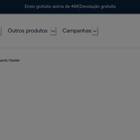
Envio gratuito acima de 49€
Devolução gratuita
Outros produtos
Campanhas
namic Heater