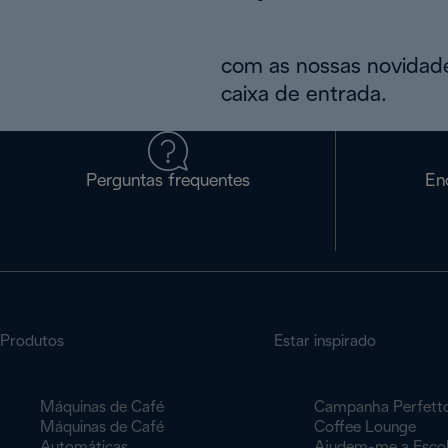
com as nossas novidade
caixa de entrada.
Perguntas frequentes
En
Produtos
Estar inspirado
Máquinas de Café
Campanha Perfett
Máquinas de Café
Coffee Lounge
Automáticas
Ajudem-me a Esco