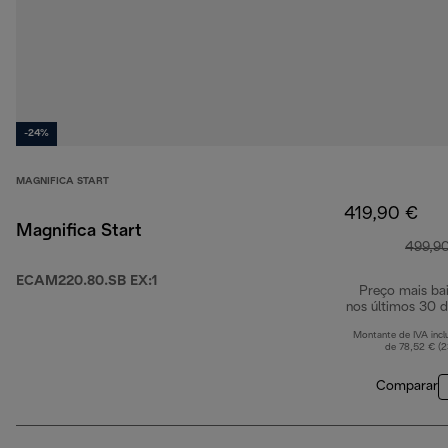
-24%
MAGNIFICA START
419,90 €
Magnifica Start
499,9
ECAM220.80.SB EX:1
Preço mais ba
nos últimos 30 d
Montante de IVA incl
de 78,52 € (
Comparar