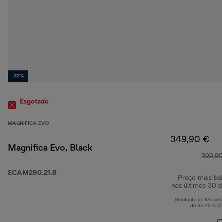
-22%
Esgotado
MAGNIFICA EVO
349,90 €
Magnifica Evo, Black
399,9
ECAM290.21.B
Preço mais ba
nos últimos 30 d
Montante de IVA incl
de 65,43 € (