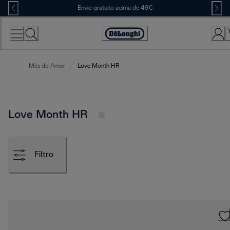
Skip
Envio gratuito acima de 49€
to
Content
Accessibility
Statement
Mês do Amor
Love Month HR
Love Month HR
Filtro