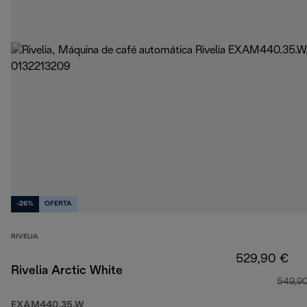
-26%
OFERTA
RIVELIA
529,90 €
Rivelia Arctic White
549,9
EXAM440.35.W