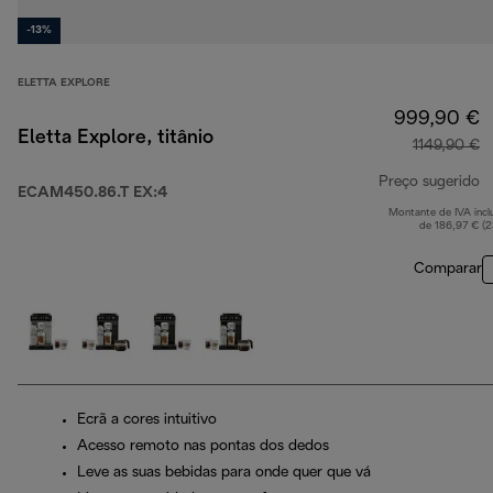
-13%
ELETTA EXPLORE
999,90 €
Eletta Explore, titânio
1149,90 €
Preço sugerido
ECAM450.86.T EX:4
Montante de IVA incl
p
de 186,97 € (
Comparar
Ecrã a cores intuitivo
Acesso remoto nas pontas dos dedos
Leve as suas bebidas para onde quer que vá