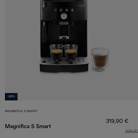
-26%
MAGNIFICA S SMART
319,90 €
Magnifica S Smart
329,9