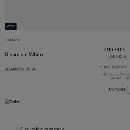
-23%
DINAMICA
499,90 €
Dinamica, White
649,90 €
Preço sugerido
ECAM350.35.W
Montante de IVA incl
p
de 93,48 € (
Comparar
O seu café num só toque