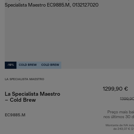
-19%
COLD BREW
COLD BREW
LA SPECIALISTA MAESTRO
1299,90 €
La Specialista Maestro
1399,9
– Cold Brew
Preço mais ba
EC9885.M
nos últimos 30 d
Montante de IVA incl
de 243,07 € (