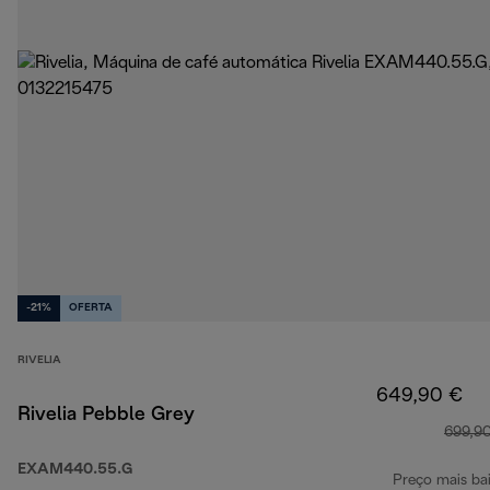
-21%
OFERTA
RIVELIA
649,90 €
Rivelia Pebble Grey
699,9
EXAM440.55.G
Preço mais ba