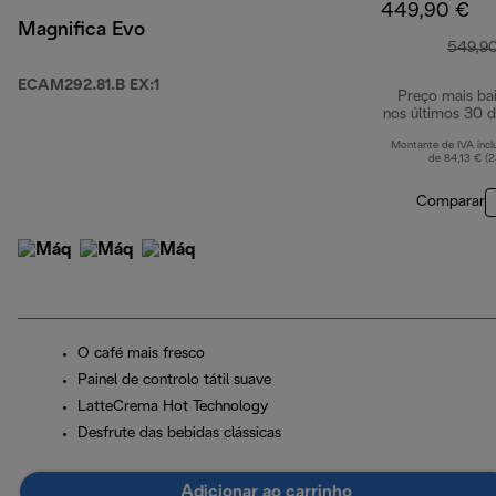
449,90 €
Magnifica Evo
549,9
ECAM292.81.B EX:1
Preço mais ba
nos últimos 30 d
Montante de IVA incl
de 84,13 € (
Comparar
O café mais fresco
Painel de controlo tátil suave
LatteCrema Hot Technology
Desfrute das bebidas clássicas
Adicionar ao carrinho