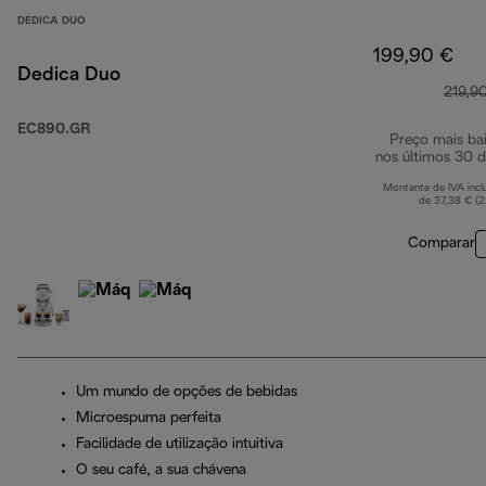
DEDICA DUO
199,90 €
Dedica Duo
219,9
EC890.GR
Preço mais ba
nos últimos 30 d
Montante de IVA incl
de 37,38 € (
Comparar
Um mundo de opções de bebidas
Microespuma perfeita
Facilidade de utilização intuitiva
O seu café, a sua chávena