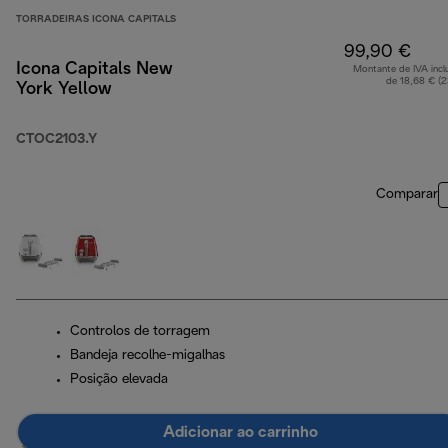
TORRADEIRAS ICONA CAPITALS
99,90 €
Icona Capitals New
Montante de IVA incl
de 18,68 € (
York Yellow
CTOC2103.Y
Comparar
Controlos de torragem
Bandeja recolhe-migalhas
Posição elevada
Adicionar ao carrinho