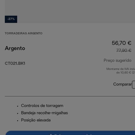
-27%
TORRADEIRAS ARGENTO
56,70 €
Argento
77,90 €
Preço sugerido
CT021.BK1
Montante de IVA incl
p
de 10,60 € (
Comparar
Controlos de torragem
Bandeja recolhe-migalhas
Posição elevada