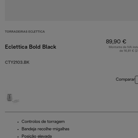
TORRADEIRAS ECLETTICA
89,90 €
Eclettica Bold Black
Montante de IVA incl
de 16,81 € (
CTY2103.BK
Comparar
Controlos de torragem
Bandeja recolhe-migalhas
Posição elevada