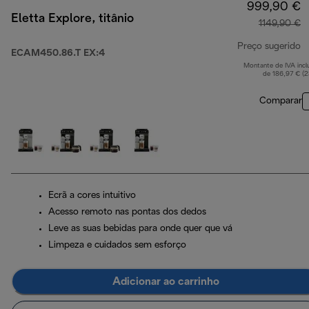
999,90 €
Eletta Explore, titânio
1149,90 €
Preço sugerido
ECAM450.86.T EX:4
Montante de IVA incl
p
de 186,97 € (
Comparar
Ecrã a cores intuitivo
Acesso remoto nas pontas dos dedos
Leve as suas bebidas para onde quer que vá
Limpeza e cuidados sem esforço
Adicionar ao carrinho