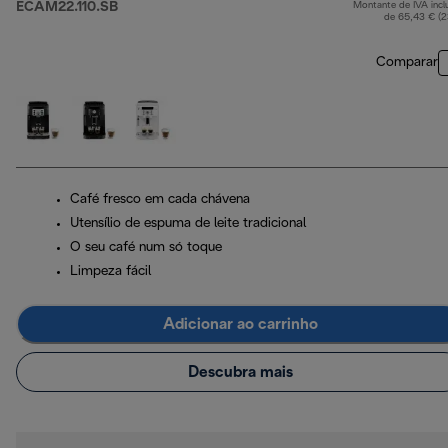
ECAM22.110.SB
Montante de IVA incl
p
de 65,43 € (
Comparar
Café fresco em cada chávena
Utensílio de espuma de leite tradicional
O seu café num só toque
Limpeza fácil
Adicionar ao carrinho
Descubra mais