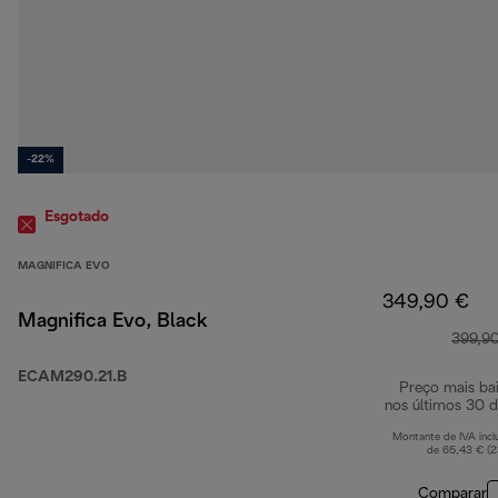
-22%
Esgotado
MAGNIFICA EVO
349,90 €
Magnifica Evo, Black
399,9
ECAM290.21.B
Preço mais ba
nos últimos 30 d
Montante de IVA incl
de 65,43 € (
Comparar