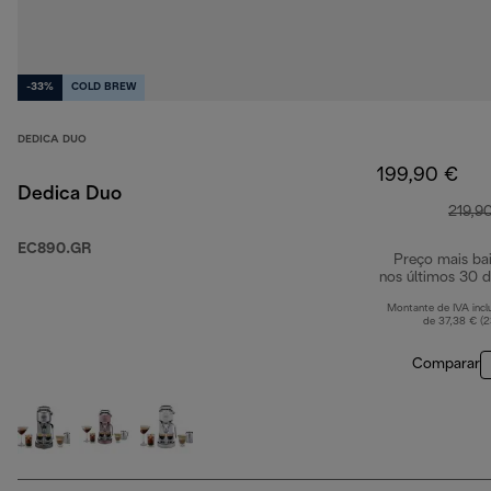
-33%
COLD BREW
DEDICA DUO
199,90 €
Dedica Duo
219,9
EC890.GR
Preço mais ba
nos últimos 30 d
Montante de IVA incl
de 37,38 € (
Comparar