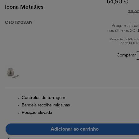
64,90 €
Icona Metallics
76,9
CTOT2103.GY
Preço mais ba
nos últimos 30 d
Montante de IVA incl
de 12,14 € (
Comparar
Controlos de torragem
Bandeja recolhe-migalhas
Posição elevada
Adicionar ao carrinho