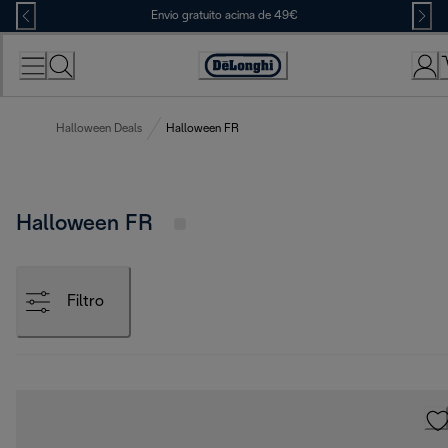
Skip
Envio gratuito acima de 49€
to
Content
Accessibility
Statement
Halloween Deals
Halloween FR
Halloween FR
Filtro