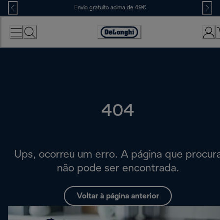
Skip
Envio gratuito acima de 49€
to
Content
Accessibility
Statement
404
Ups, ocorreu um erro. A página que procur
não pode ser encontrada.
Voltar à página anterior