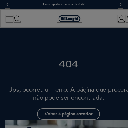
Skip
Envio gratuito acima de 49€
to
Content
Accessibility
Statement
404
Ups, ocorreu um erro. A página que procur
não pode ser encontrada.
Voltar à página anterior