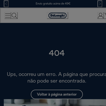
Skip
Envio gratuito acima de 49€
to
Content
Accessibility
Statement
404
Ups, ocorreu um erro. A página que procur
não pode ser encontrada.
Voltar à página anterior