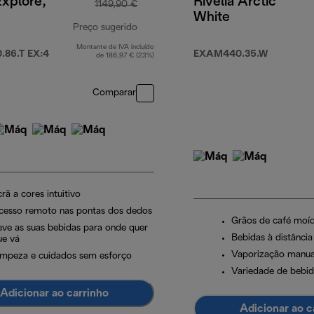
Explore,
Rivelia Arctic
1149,90 €
White
Preço sugerido
Montante de IVA incluído
preço original 1149,90 €
86.T EX:4
EXAM440.35.W
de 186,97 € (23%)
Comparar
rã a cores intuitivo
cesso remoto nas pontas dos dedos
Grãos de café moíd
eve as suas bebidas para onde quer
Bebidas à distânci
ue vá
Vaporização manual
impeza e cuidados sem esforço
Variedade de bebid
Adicionar ao carrinho
Adicionar ao c