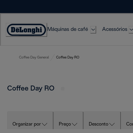
Skip
to
Content
Máquinas de café
Acessórios
Accessibility
Statement
Coffee Day General
Coffee Day RO
Coffee Day RO
Organizar por
Preço
Desconto
Co