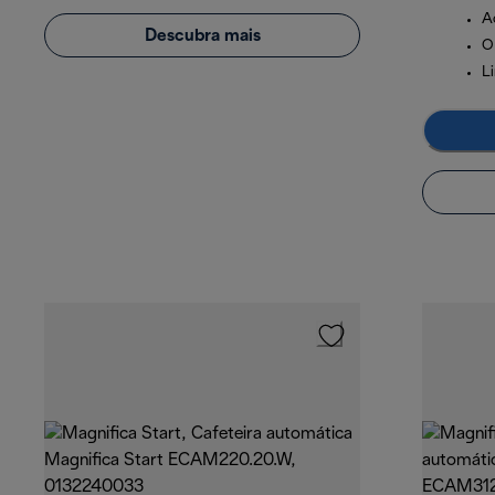
A
Descubra mais
O
L