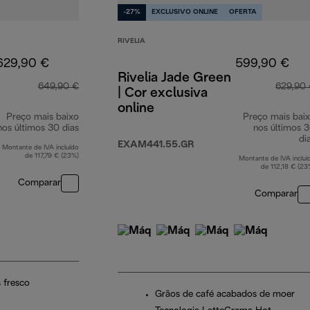
-27%
EXCLUSIVO ONLINE
OFERTA
RIVELIA
629,90 €
599,90 €
Rivelia Jade Green
649,90 €
629,90
| Cor exclusiva
online
Preço mais baixo
Preço mais bai
nos últimos 30 dias
nos últimos 
di
EXAM441.55.GR
Montante de IVA incluído
de 117,79 € (23%)
Montante de IVA incluí
de 112,18 € (23
Comparar
Comparar
 fresco
Grãos de café acabados de moer