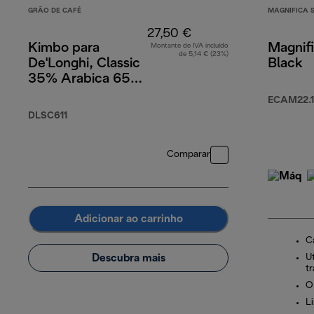
GRÃO DE CAFÉ
MAGNIFICA 
27,50 €
Kimbo para
Magnifi
Montante de IVA incluído
de 5,14 € (23%)
De'Longhi, Classic
Black
35% Arabica 65%
Robusta, 1 kg
ECAM22.1
DLSC611
Comparar
Adicionar ao carrinho
C
Descubra mais
U
tr
O
L