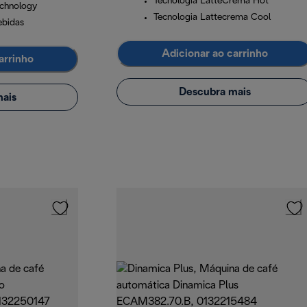
Tecnologia LatteCrema Hot
chnology
Tecnologia Lattecrema Cool
ebidas
Adicionar ao carrinho
arrinho
Descubra mais
ais