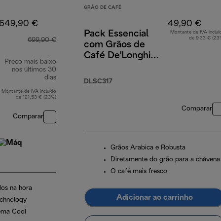
GRÃO DE CAFÉ
649,90 €
49,90 €
Pack Essencial
Montante de IVA incluí
de 9,33 € (23
699,90 €
com Grãos de
Café De'Longhi
Preço mais baixo
4x250 g, Copos
nos últimos 30
Cappuccino x2 e
dias
DLSC317
Filtro de Água
Montante de IVA incluído
de 121,53 € (23%)
Comparar
Comparar
Grãos Arabica e Robusta
Diretamente do grão para a chávena
O café mais fresco
os na hora
Adicionar ao carrinho
chnology
rema Cool