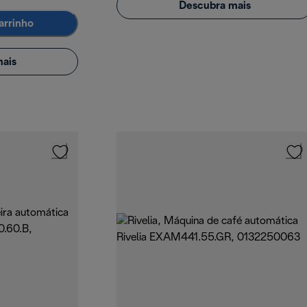
Descubra mais
arrinho
ais