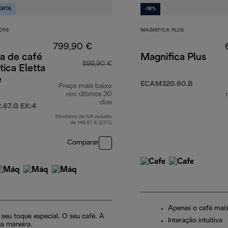
ERTA
-18%
ORE
MAGNIFICA PLUS
799,90 €
a de café
Magnifica Plus
899,90 €
ica Eletta
e
ECAM320.60.B
Preço mais baixo
nos últimos 30
dias
67.G EX:4
Montante de IVA incluído
de 149,57 € (23%)
Comparar
Apenas o café mais
 seu toque especial. O seu café. À
Interação intuitiva
ua maneira.