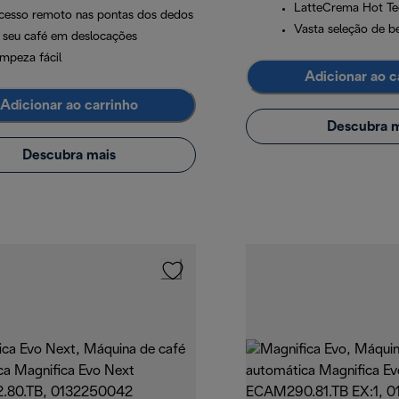
LatteCrema Hot Te
cesso remoto nas pontas dos dedos
Vasta seleção de b
 seu café em deslocações
impeza fácil
Adicionar ao c
Adicionar ao carrinho
Descubra m
Descubra mais