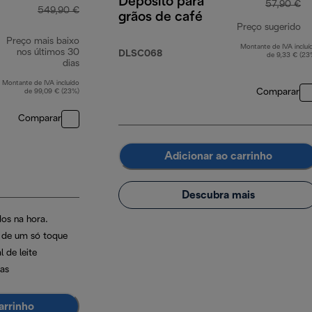
Depósito para
57,90 €
549,90 €
grãos de café
Preço sugerido
Preço mais baixo
Montante de IVA incluí
pr
nos últimos 30
DLSC068
de 9,33 € (23
dias
Montante de IVA incluído
Comparar
de 99,09 € (23%)
Comparar
Adicionar ao carrinho
Descubra mais
os na hora.
a de um só toque
 de leite
as
arrinho