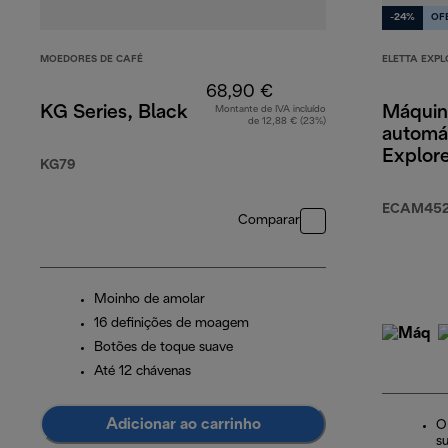
-24%
OF
MOEDORES DE CAFÉ
ELETTA EXPL
68,90 €
KG Series, Black
Máquin
Montante de IVA incluído
de 12,88 € (23%)
automát
Explor
KG79
ECAM452.
Comparar
Moinho de amolar
16 definições de moagem
Botões de toque suave
Até 12 chávenas
Adicionar ao carrinho
O
s