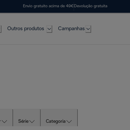
Envio gratuito acima de 49€
Devolução gratuita
Outros produtos
Campanhas
r
Série
Categoria