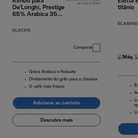
Kimbo para
Eletta 
de 5,22 € (23%)
De'Longhi, Prestige
titânio
65% Arabica 35%
Robusta, 1 kg
ECAM450.
DLSC615
Comparar
Grãos Arabica e Robusta
Diretamente do grão para a chávena
Ec
O café mais fresco
A
L
Adicionar ao carrinho
q
L
Descubra mais