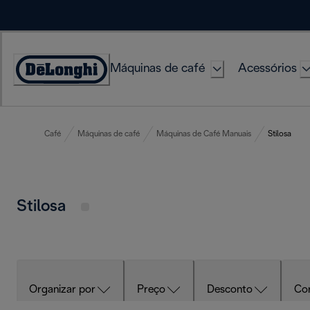
Skip
to
Content
Máquinas de café
Acessórios
Accessibility
Statement
Café
Máquinas de café
Máquinas de Café Manuais
Stilosa
Stilosa
Organizar por
Preço
Desconto
Co