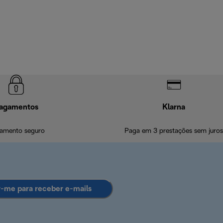
agamentos
Klarna
amento seguro
Paga em 3 prestações sem juros
r-me para receber e-mails