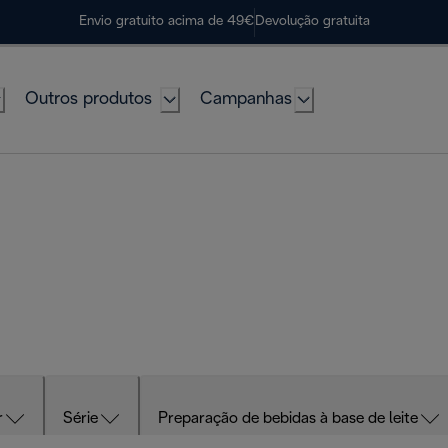
Envio gratuito acima de 49€
Devolução gratuita
Outros produtos
Campanhas
r
Série
Preparação de bebidas à base de leite