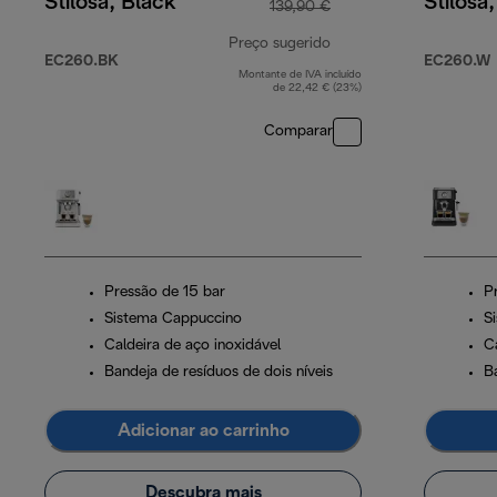
Stilosa, Black
Stilosa
139,90 €
Preço sugerido
EC260.BK
EC260.W
Montante de IVA incluído
preço original 139,90
de 22,42 € (23%)
Comparar
Pressão de 15 bar
P
Sistema Cappuccino
S
Caldeira de aço inoxidável
C
Bandeja de resíduos de dois níveis
B
Adicionar ao carrinho
Descubra mais