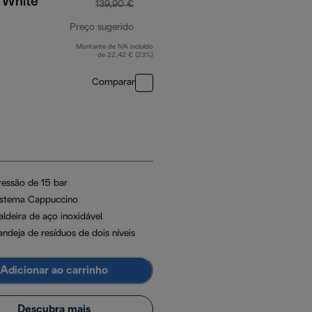
, White
139,90 €
Preço sugerido
Montante de IVA incluído
 €
preço original 139,90 €
de 22,42 € (23%)
Comparar
ressão de 15 bar
istema Cappuccino
aldeira de aço inoxidável
andeja de resíduos de dois níveis
Adicionar ao carrinho
Descubra mais