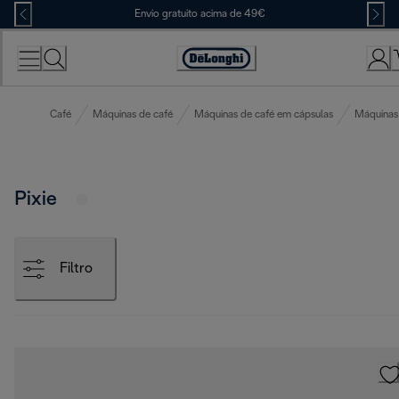
Skip
Envio gratuito acima de 49€
to
Content
Accessibility
Statement
Café
Máquinas de café
Máquinas de café em cápsulas
Máquinas
Pixie
Filtro