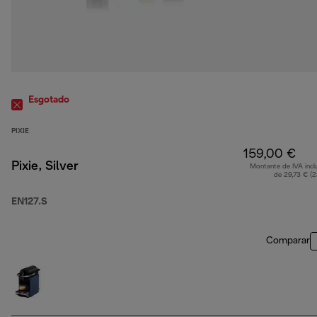
Esgotado
PIXIE
159,00 €
Pixie, Silver
Montante de IVA incl
de 29,73 € (
EN127.S
Comparar