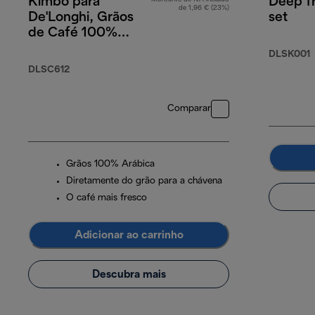
Kimbo para
Deep fr
de 1,96 € (23%)
De'Longhi, Grãos
set
de Café 100%
Arabica, 250 g
DLSK001
DLSC612
Comparar
Grãos 100% Arábica
Diretamente do grão para a chávena
O café mais fresco
Adicionar ao carrinho
Descubra mais