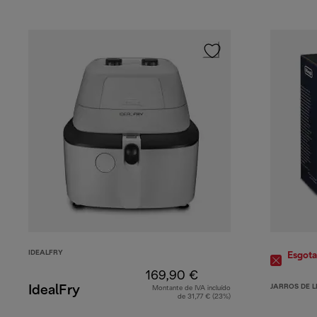
IDEALFRY
Esgot
169,90 €
JARROS DE 
IdealFry
Montante de IVA incluído
de 31,77 € (23%)