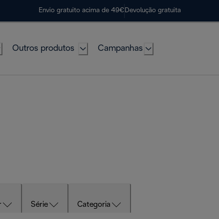
Envio gratuito acima de 49€
Devolução gratuita
Outros produtos
Campanhas
r
Série
Categoria