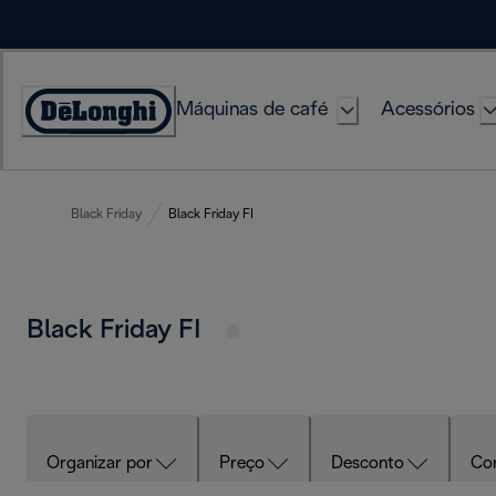
Skip
to
Content
Máquinas de café
Acessórios
Accessibility
Statement
Black Friday
Black Friday FI
Black Friday FI
Organizar por
Preço
Desconto
Co