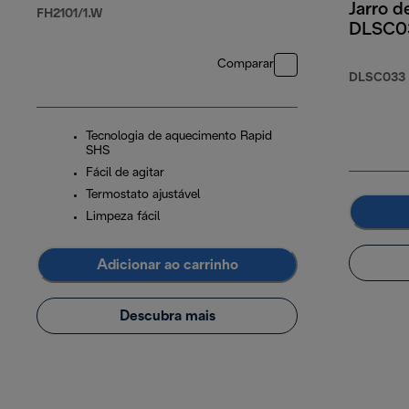
Jarro de
FH2101/1.W
DLSC0
Comparar
DLSC033
Tecnologia de aquecimento Rapid
SHS
Fácil de agitar
Termostato ajustável
Limpeza fácil
Adicionar ao carrinho
Descubra mais