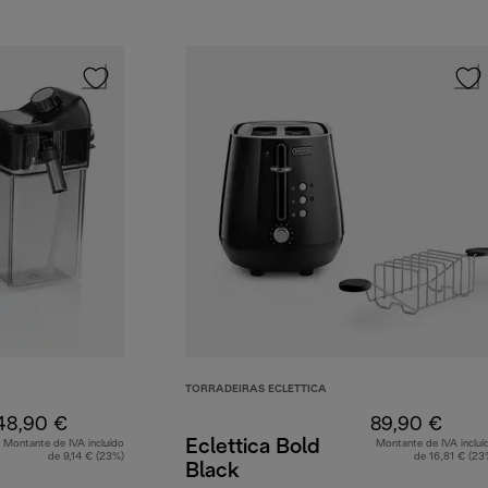
TORRADEIRAS ECLETTICA
48,90 €
89,90 €
Eclettica Bold
Montante de IVA incluído
Montante de IVA incluí
de 9,14 € (23%)
de 16,81 € (23
Black