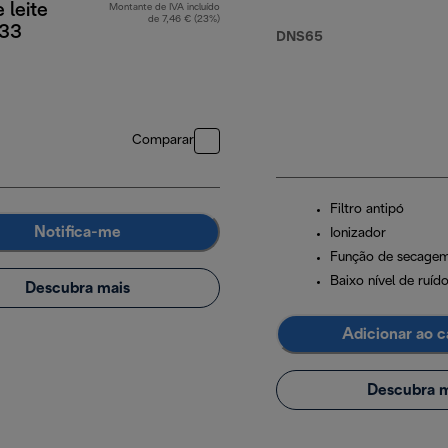
 leite
Montante de IVA incluído
de 7,46 € (23%)
33
DNS65
Comparar
Filtro antipó
Notifica-me
Ionizador
Função de secagem
Baixo nível de ruíd
Descubra mais
Adicionar ao c
Descubra m