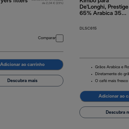
yers filters
Kimbo para
de 2,04 € (23%)
De'Longhi, Prestige
65% Arabica 35%
Robusta, 1 kg
DLSC615
Comparar
Adicionar ao carrinho
Grãos Arabica e R
Diretamente do grã
Descubra mais
O café mais fresco
Adicionar ao c
Descubra m