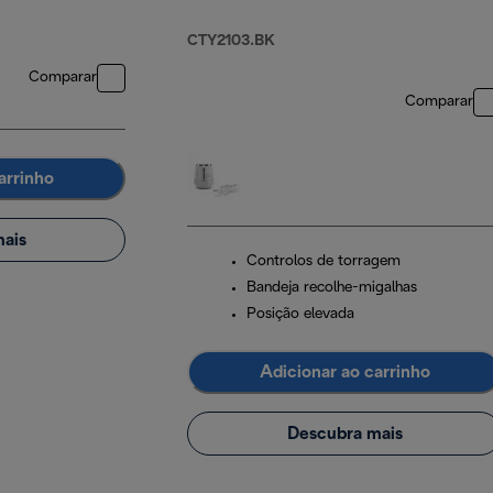
CTY2103.BK
Comparar
Comparar
arrinho
ais
Controlos de torragem
Bandeja recolhe-migalhas
Posição elevada
Adicionar ao carrinho
Descubra mais