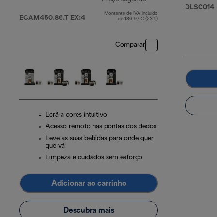
DLSC014
Montante de IVA incluído
preço original 1149,
ECAM450.86.T EX:4
de 186,97 € (23%)
Comparar
Ecrã a cores intuitivo
Acesso remoto nas pontas dos dedos
Leve as suas bebidas para onde quer
que vá
Limpeza e cuidados sem esforço
Adicionar ao carrinho
Descubra mais