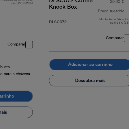
DLSC072 Coffee
39,90 €
de 5,22 € (23%)
Knock Box
Preço sugerido
Montante de IVA incluí
pr
DLSC072
de 6,53 € (23
Comparar
Comparar
Adicionar ao carrinho
obusta
o para a chávena
Descubra mais
arrinho
ais