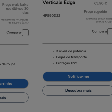
Verticale Edge
63,90 €
Preço mais baixo
nos últimos 30
Preço sugerido
dias
HFS50D22
Montante de IVA incluí
pr
Montante de IVA incluído
de 9,33 € (23
de 52,34 € (23%)
Comparar
Comparar
3 níveis de potência
Pegas de transporte
Proteção IP21
 de roupa
o
Notifica-me
arrinho
Descubra mais
ais