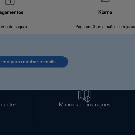
agamentos
Klarna
amento seguro
Paga em 3 prestações sem juros
r-me para receber e-mails
ntacte-
Manuais de instruções