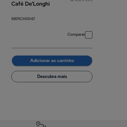
de 14,02 € (23%)
Café De'Longhi
MERCH0047
Comparar
Adicionar ao carrinho
Descubra mais