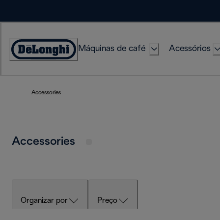
Skip
to
Content
Máquinas de café
Acessórios
Accessibility
Statement
Accessories
Accessories
Organizar por
Preço