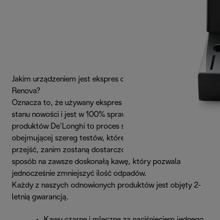
Jakim urządzeniem jest ekspres do kawy De'Longhi
Renova?
Oznacza to, że używany ekspres został przywrócony do
stanu nowości i jest w 100% sprawny. Odnawianie
produktów De’Longhi to proces skrupulatnej renowacji
obejmującej szereg testów, które urządzenia muszą
przejść, zanim zostaną dostarczone do klienta. To idealny
sposób na zawsze doskonałą kawę, który pozwala
jednocześnie zmniejszyć ilość odpadów.
Każdy z naszych odnowionych produktów jest objęty 2-
letnią gwarancją.
Kawy czarne i mleczne za naciśnięciem jednego