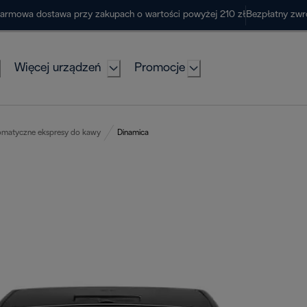
armowa dostawa przy zakupach o wartości powyżej 210 zł
Bezpłatny zwr
Więcej urządzeń
Promocje
omatyczne ekspresy do kawy
Dinamica