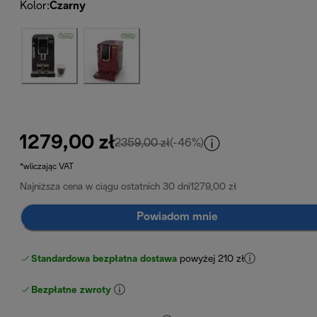
Kolor
:
Czarny
1279,00 zł
cena oryginalna 2359,00 zł
2359,00 zł
(-46%)
*wliczając VAT
Najniższa cena w ciągu ostatnich 30 dni
1279,00 zł
Powiadom mnie
Standardowa bezpłatna dostawa
powyżej 210 zł
Bezpłatne zwroty