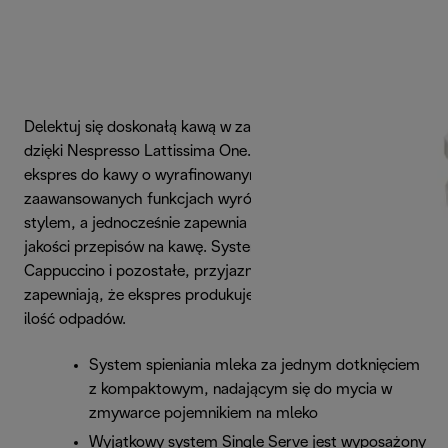
Delektuj się doskonałą kawą w zaciszu własnego domu
dzięki Nespresso Lattissima One. Ten elegancki, biały
ekspres do kawy o wyrafinowanym designie i
zaawansowanych funkcjach wyróżnia się wyjątkowym
stylem, a jednocześnie zapewnia Ci szeroki wybór wysokiej
jakości przepisów na kawę. System Single Serve
Cappuccino i pozostałe, przyjazne dla środowiska funkcje
zapewniają, że ekspres produkuje możliwie najmniejszą
ilość odpadów.
System spieniania mleka za jednym dotknięciem
z kompaktowym, nadającym się do mycia w
zmywarce pojemnikiem na mleko
Wyjątkowy system Single Serve jest wyposażony