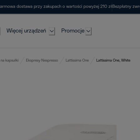
armowa dostawa przy zakupach o wartości powyżej 210 zł
Bezpłatny zwr
Więcej urządzeń
Promocje
na kapsułki
Ekspresy Nespresso
Lattissima One
Lattissima One, White