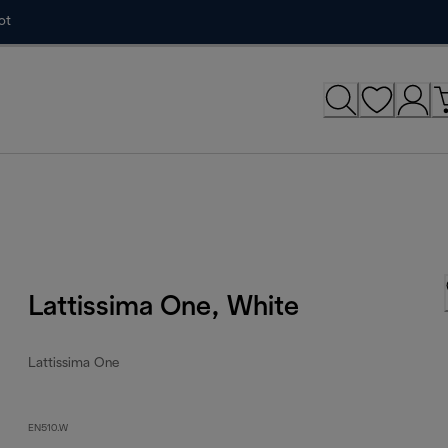
ot
Lattissima One, White
Lattissima One
EN510.W