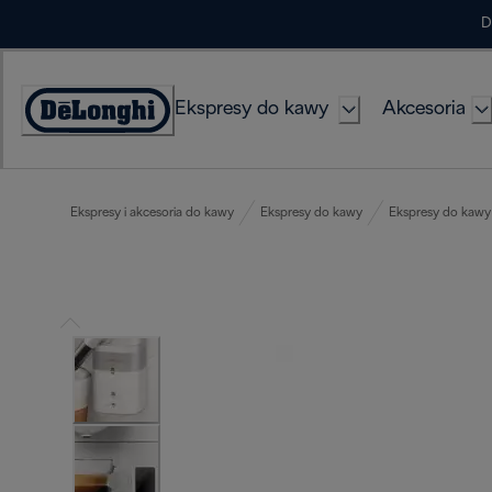
Skip
D
to
Content
Ekspresy do kawy
Akcesoria
Deklaracja
dostępności
Ekspresy i akcesoria do kawy
Ekspresy do kawy
Ekspresy do kawy 