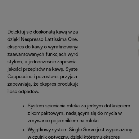
Delektuj się doskonałą kawą w zaciszu własnego domu
dzięki Nespresso Lattissima One. Ten elegancki, biały
ekspres do kawy o wyrafinowanym designie i
zaawansowanych funkcjach wyróżnia się wyjątkowym
stylem, a jednocześnie zapewnia Ci szeroki wybór wysokiej
jakości przepisów na kawę. System Single Serve
Cappuccino i pozostałe, przyjazne dla środowiska funkcje
zapewniają, że ekspres produkuje możliwie najmniejszą
ilość odpadów.
System spieniania mleka za jednym dotknięciem
z kompaktowym, nadającym się do mycia w
zmywarce pojemnikiem na mleko
Wyjątkowy system Single Serve jest wyposażony
w czujnik optyczny, dzięki któremu ekspres