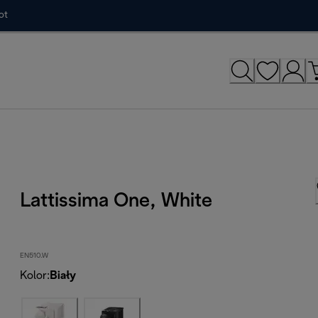
ot
Lattissima One, White
EN510.W
Kolor
:
Biały