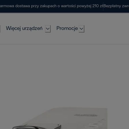
armowa dostawa przy zakupach o wartości powyżej 210 zł
Bezpłatny zwr
Więcej urządzeń
Promocje