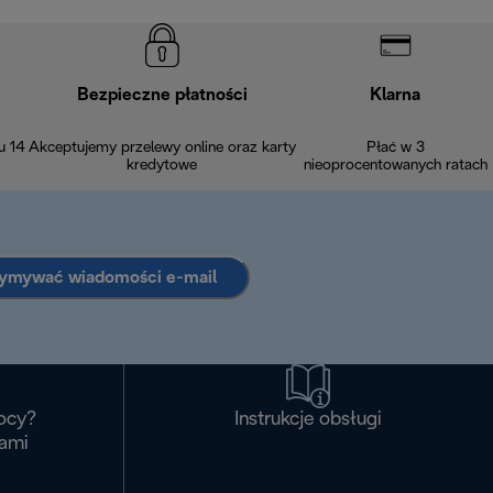
Bezpieczne płatności
Klarna
u 14
Akceptujemy przelewy online oraz karty
Płać w 3
kredytowe
nieoprocentowanych ratach
zymywać wiadomości e-mail
ocy?
Instrukcje obsługi
nami