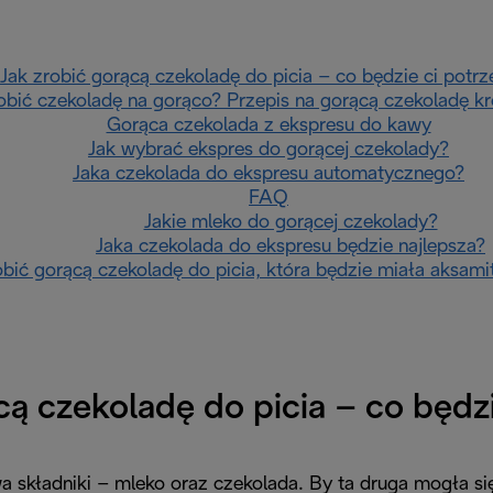
Jak zrobić gorącą czekoladę do picia – co będzie ci potr
obić czekoladę na gorąco? Przepis na gorącą czekoladę k
Gorąca czekolada z ekspresu do kawy
Jak wybrać ekspres do gorącej czekolady?
Jaka czekolada do ekspresu automatycznego?
FAQ
Jakie mleko do gorącej czekolady?
Jaka czekolada do ekspresu będzie najlepsza?
obić gorącą czekoladę do picia, która będzie miała aksami
cą czekoladę do picia – co będz
a składniki – mleko oraz czekolada. By ta druga mogła si