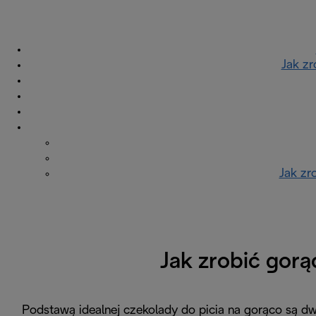
Jak zr
Jak zr
Jak zrobić gorą
Podstawą idealnej czekolady do picia na gorąco są dw