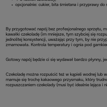
opcjonalnie: cukier, bita śmietana i przyprawy do
By przygotować napój bez profesjonalnego sprzętu, mu
kawałki czekoladę (im mniejsze, tym szybciej się rozp
jednolitej konsystencji, uważając przy tym, by nie prz
zmarnowała. Kontrola temperatury i ognia pod garnkie
Gotowy napój będzie ci się wydawał bardzo płynny, jedn
Czekoladę można rozpuścić też w kąpieli wodnej lub w
marnuje się trochę kakaowego przysmaku, który trudno
rozpuszczaniem czekolady (musi być idealnie lejąca i 