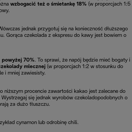
ożna
wzbogacić też o śmietankę 18%
(w proporcjach 1:5
owy.
Wówczas jednak przygotuj się na konieczność dłuższego
esu. Gorąca czekolada z ekspresu do kawy jest bowiem o
et powyżej 70%
. To sprawi, że napój będzie mieć bogaty i
czekolady mlecznej
(w proporcjach 1:2 w stosunku do
e i mniej zawiesisty.
o niższym procencie zawartości kakao jest zalecane do
zy. Wystrzegaj się jednak wyrobów czekoladopodobnych o
rają za dużo tłuszczu.
ykład cynamon lub odrobinę chili.