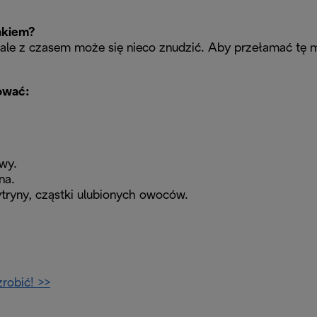
akiem?
 ale z czasem może się nieco znudzić. Aby przełamać tę 
ować:
wy.
na.
ryny, cząstki ulubionych owoców.
robić! >>