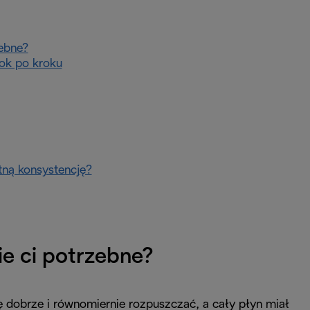
zebne?
rok po kroku
tną konsystencję?
ie ci potrzebne?
ę dobrze i równomiernie rozpuszczać, a cały płyn miał