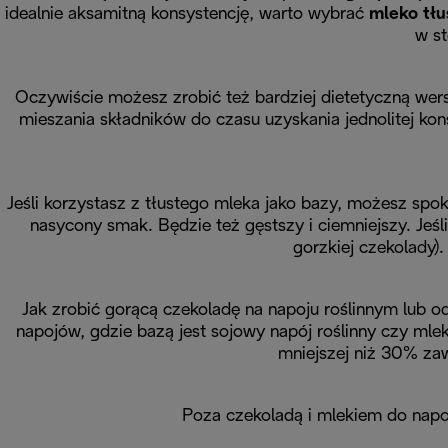
idealnie aksamitną konsystencję, warto wybrać
mleko tłu
w s
Oczywiście możesz zrobić też bardziej dietetyczną we
mieszania składników do czasu uzyskania jednolitej ko
Jeśli korzystasz z tłustego mleka jako bazy, możesz spo
nasycony smak. Będzie też gęstszy i ciemniejszy. Jeś
gorzkiej czekolady).
Jak zrobić gorącą czekoladę na napoju roślinnym lub 
napojów, gdzie bazą jest sojowy napój roślinny czy ml
mniejszej niż 30% zaw
Poza czekoladą i mlekiem do napo