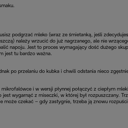
 smaku.
sisz podgrzać mleko (wraz ze śmietanką, jeśli zdecyduje
uszczą) należy wrzucić do już nagrzanego, ale nie wrząceg
ypalić napoju. Jest to proces wymagający dość dużego skup
m jest tu bardzo ważna.
ak po przelaniu do kubka i chwili odstania nieco zgęstnie
 mikrofalówce i w wersji płynnej połączyć z ciepłym mle
 jest wygarnąć z miseczki, w której był rozpuszczany. T
nie może czekać – gdy zastygnie, trzeba ją znowu rozpuści