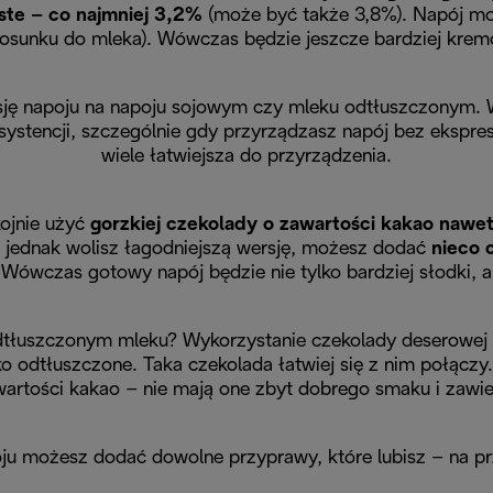
ste – co najmniej 3,2%
(może być także 3,8%). Napój m
tosunku do mleka). Wówczas będzie jeszcze bardziej krem
rsję napoju na napoju sojowym czy mleku odtłuszczonym. 
nsystencji, szczególnie gdy przyrządzasz napój bez ekspr
wiele łatwiejsza do przyrządzenia.
kojnie użyć
gorzkiej czekolady o zawartości kakao naw
li jednak wolisz łagodniejszą wersję, możesz dodać
nieco 
 Wówczas gotowy napój będzie nie tylko bardziej słodki, al
odtłuszczonym mleku? Wykorzystanie czekolady deserowej 
eko odtłuszczone. Taka czekolada łatwiej się z nim połąc
artości kakao – nie mają one zbyt dobrego smaku i zawie
ju możesz dodać dowolne przyprawy, które lubisz – na prz