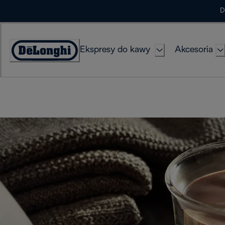
Skip
D
to
Content
Ekspresy do kawy
Akcesoria
Deklaracja
dostępności