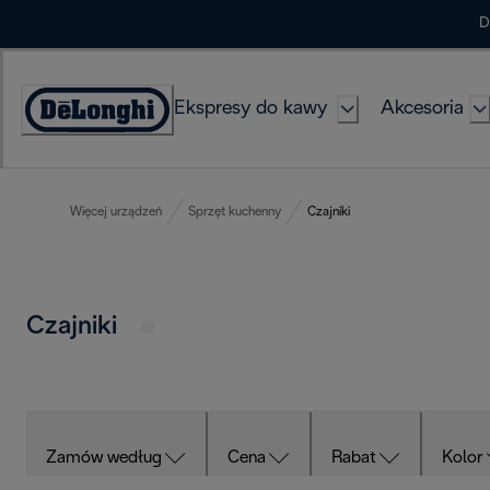
Skip
D
to
Content
Ekspresy do kawy
Akcesoria
Deklaracja
dostępności
Więcej urządzeń
Sprzęt kuchenny
Czajniki
Czajniki
Zamów według
Cena
Rabat
Kolor