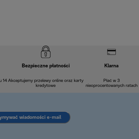
Bezpieczne płatności
Klarna
u 14
Akceptujemy przelewy online oraz karty
Płać w 3
kredytowe
nieoprocentowanych ratach
zymywać wiadomości e-mail