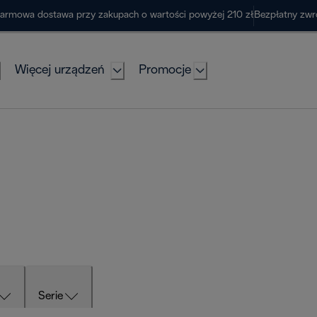
armowa dostawa przy zakupach o wartości powyżej 210 zł
Bezpłatny zwr
Więcej urządzeń
Promocje
Serie