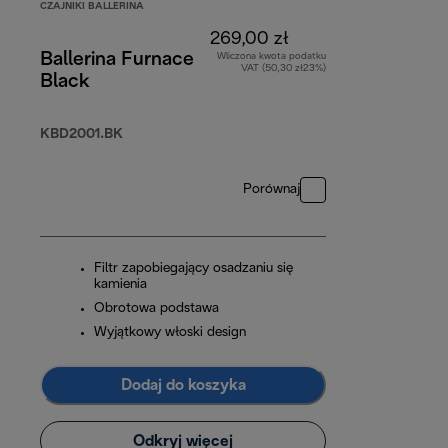
CZAJNIKI BALLERINA
269,00 zł
Ballerina Furnace
Wliczona kwota podatku
VAT (50,30 zł23%)
Black
KBD2001.BK
Porównaj
Filtr zapobiegający osadzaniu się
kamienia
Obrotowa podstawa
Wyjątkowy włoski design
Dodaj do koszyka
Odkryj więcej